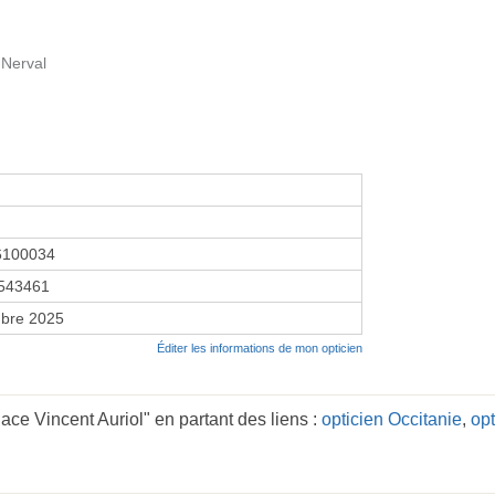
 Nerval
6100034
543461
bre 2025
Éditer les informations de mon opticien
ace Vincent Auriol" en partant des liens :
opticien Occitanie
,
opt