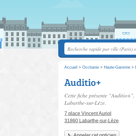
Accueil
>
Occitanie
>
Haute-Garonne
>
Auditio+
Cette fiche présente "Auditio+",
Labarthe-sur-Lèze.
7 place Vincent Auriol
31860 Labarthe-sur-Lèze
📞 Appeler cet opticien