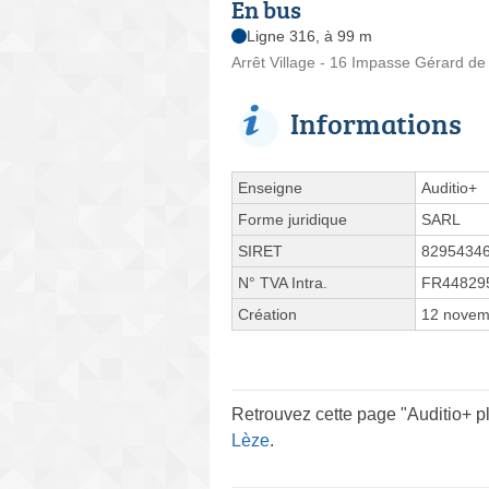
En bus
Ligne 316, à 99 m
Arrêt Village - 16 Impasse Gérard de
Informations
Enseigne
Auditio+
Forme juridique
SARL
SIRET
8295434
N° TVA Intra.
FR44829
Création
12 novem
Retrouvez cette page "Auditio+ pl
Lèze
.