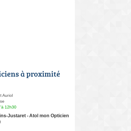
iciens à proximité
t Auriol
se
u'à 12h30
ins-Justaret - Atol mon Opticien
t