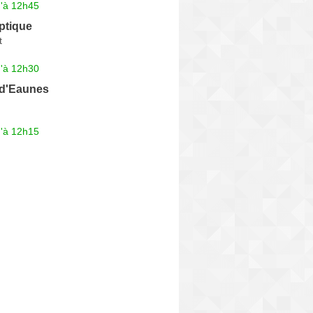
u'à 12h45
ptique
t
u'à 12h30
 d'Eaunes
u'à 12h15