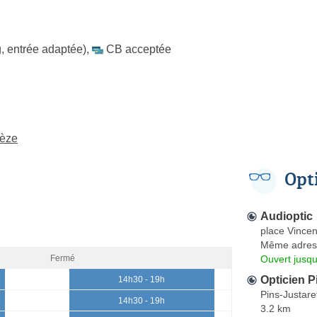
, entrée adaptée)
,
CB acceptée
Lèze
Opt
Audioptic
place Vincen
Même adres
Ouvert jusq
Fermé
Opticien P
14h30 - 19h
Pins-Justare
14h30 - 19h
3.2 km