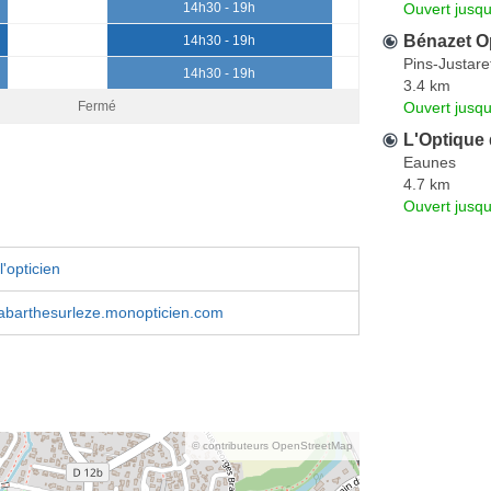
Ouvert jusq
14h30 - 19h
Bénazet O
14h30 - 19h
Pins-Justare
14h30 - 19h
3.4 km
Ouvert jusq
Fermé
L'Optique
Eaunes
4.7 km
Ouvert jusq
'opticien
labarthesurleze.monopticien.com
© contributeurs OpenStreetMap