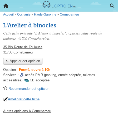
Accueil
>
Occitanie
>
Haute-Garonne
>
Cornebarrieu
L'Atelier à binocles
Cette fiche présente "L'Atelier à binocles", opticien situé
route de
toulouse
, 31700 Cornebarrieu.
35 Bis Route de Toulouse
31700 Cornebarrieu
📞 Appeler cet opticien
Opticien
-
Fermé, ouvre à 10h
Services :
accès
PMR
(parking, entrée adaptée, toilettes
accessibles)
,
CB acceptée
Recommander cet opticien
Améliorer cette fiche
Autres opticiens à Cornebarrieu