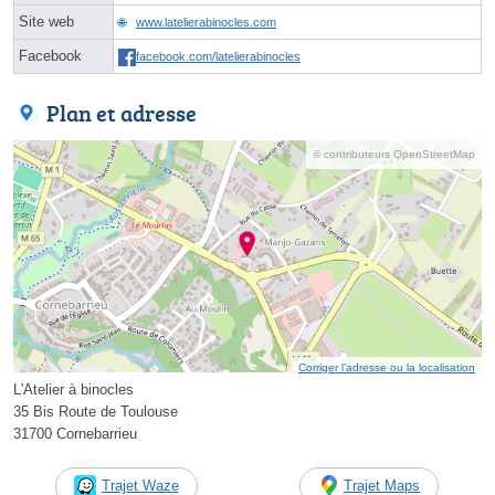
Site web
www.latelierabinocles.com
Facebook
facebook.com/latelierabinocles
Plan et adresse
© contributeurs OpenStreetMap
Corriger l’adresse ou la localisation
L'Atelier à binocles
35 Bis Route de Toulouse
31700 Cornebarrieu
Trajet Waze
Trajet Maps