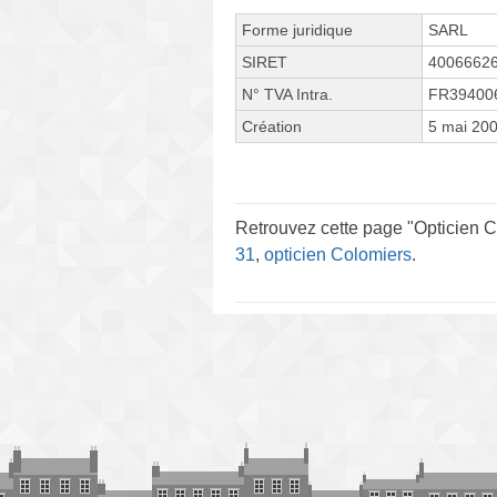
Forme juridique
SARL
SIRET
4006662
N° TVA Intra.
FR39400
Création
5 mai 20
Retrouvez cette page "Opticien Co
31
,
opticien Colomiers
.