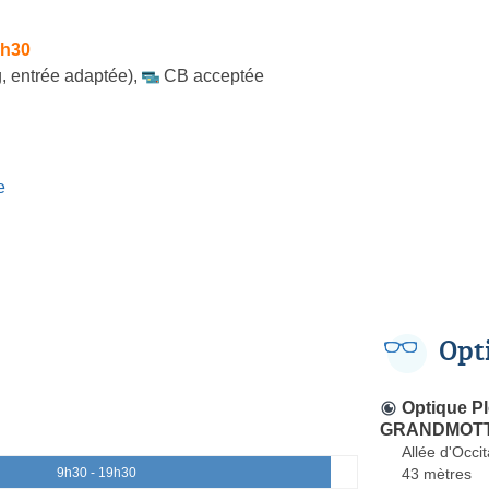
9h30
, entrée adaptée)
,
CB acceptée
e
Opt
Optique Pl
GRANDMOTTE
Allée d'Occi
43 mètres
9h30 - 19h30