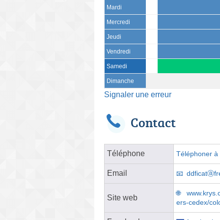
Mardi
Mercredi
Jeudi
Vendredi
Samedi
Dimanche
Signaler une erreur
Contact
Téléphone
Téléphoner à l
Email
ddficatⓐfr
www.krys.c
Site web
ers-cedex/colo