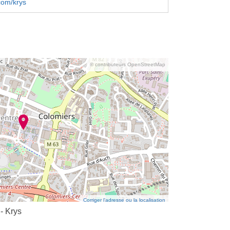
com/krys
© contributeurs OpenStreetMap
Corriger l’adresse ou la localisation
 - Krys