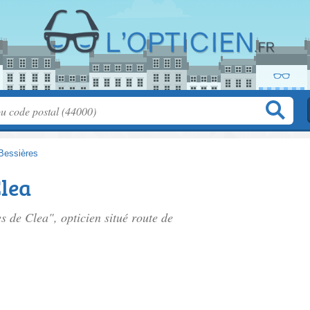
Bessières
Clea
es de Clea", opticien situé
route de