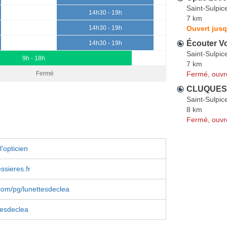
Saint-Sulpic
14h30 - 19h
7 km
Ouvert jusq
14h30 - 19h
Écouter Vo
14h30 - 19h
Saint-Sulpic
9h - 18h
7 km
Fermé, ouvr
Fermé
CLUQUES o
Saint-Sulpic
8 km
Fermé, ouvr
'opticien
ssieres.fr
com/pg/lunettesdeclea
tesdeclea