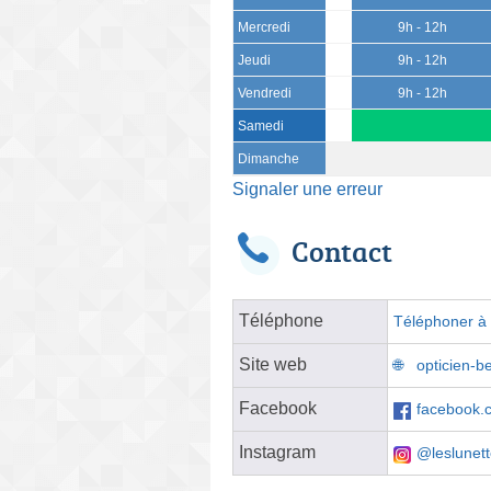
Mercredi
9h - 12h
Jeudi
9h - 12h
Vendredi
9h - 12h
Samedi
Dimanche
Signaler une erreur
Contact
Téléphone
Téléphoner à l
Site web
opticien-be
Facebook
facebook.
Instagram
@leslunet