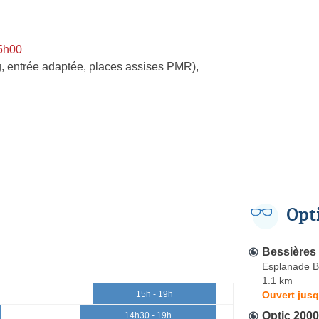
15h00
, entrée adaptée, places assises PMR)
,
Opt
Bessières
Esplanade B
1.1 km
Ouvert jusq
15h - 19h
Optic 2000
14h30 - 19h