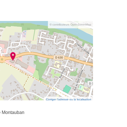
© contributeurs OpenStreetMap
Corriger l’adresse ou la localisation
e Montauban