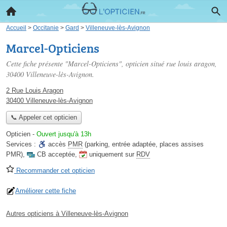
Accueil
>
Occitanie
>
Gard
>
Villeneuve-lès-Avignon
Marcel-Opticiens
Cette fiche présente "Marcel-Opticiens", opticien situé
rue louis aragon
,
30400 Villeneuve-lès-Avignon.
2 Rue Louis Aragon
30400 Villeneuve-lès-Avignon
📞 Appeler cet opticien
Opticien
-
Ouvert jusqu'à 13h
Services :
accès
PMR
(parking, entrée adaptée, places assises
PMR)
,
CB acceptée
,
uniquement sur
RDV
Recommander cet opticien
Améliorer cette fiche
Autres opticiens à Villeneuve-lès-Avignon