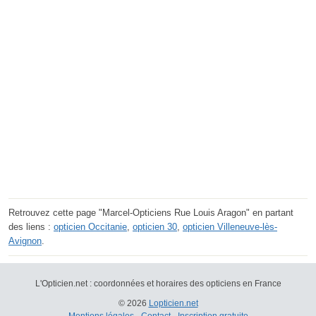
Retrouvez cette page "Marcel-Opticiens Rue Louis Aragon" en partant
des liens :
opticien Occitanie
,
opticien 30
,
opticien Villeneuve-lès-
Avignon
.
L'Opticien.net : coordonnées et horaires des opticiens en France
© 2026
Lopticien.net
Mentions légales
-
Contact
-
Inscription gratuite