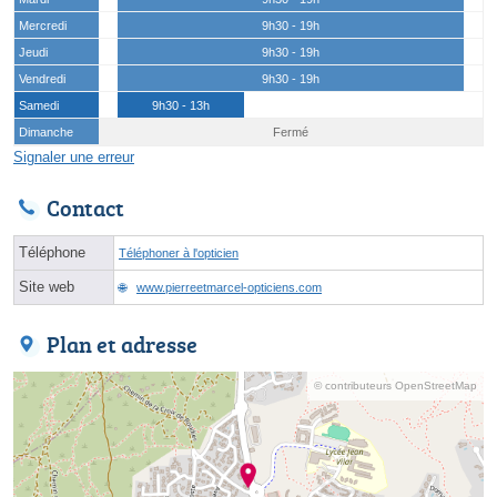
Mercredi
9h30 - 19h
Jeudi
9h30 - 19h
Vendredi
9h30 - 19h
Samedi
9h30 - 13h
Dimanche
Fermé
Signaler une erreur
Contact
Téléphone
Téléphoner à l'opticien
Site web
www.pierreetmarcel-opticiens.com
Plan et adresse
© contributeurs OpenStreetMap