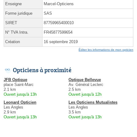
Enseigne
Marcel-Opticiens
Forme juridique
SAS
SIRET
87759965400010
N° TVA Intra.
FR45877599654
Création
16 septembre 2019
Éditer les informations de mon opticien
Opticiens à proximité
JFB Optique
Optique Bellevue
place Saint-Marc
Av. Général Leclerc
2.1 km
2.5 km
Ouvert jusqu'à 13h
Ouvert jusqu'à 12h
Leonard Opticien
Les Opticiens Mutualistes
Les Angles
Les Angles
2.9 km
3.5 km
Ouvert jusqu'à 13h
Ouvert jusqu'à 13h