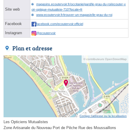
magasins.ecoutervoir.fr/occitanie/gard/le-grau-du-roi/ecouter-v
Site web
oir-optique-mutualiste-710?locale=fr
www.ecoutervoir.fr/trouver-un-magasin/le-grau-du-roi
Facebook
facebook.com/ecoutervoir.officiel
Instagram
@ecoutervoir
Plan et adresse
© contributeurs OpenStreetMap
Corriger l’adresse ou la localisation
Les Opticiens Mutualistes
Zone Artisanale du Nouveau Port de Pêche Rue des Moussaillons