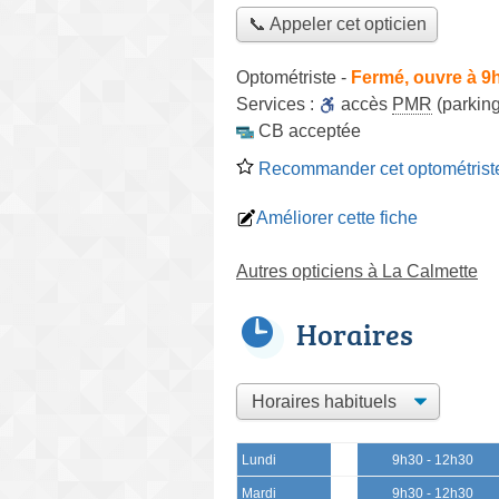
📞 Appeler cet opticien
Optométriste
-
Fermé, ouvre à 9
Services :
accès
PMR
(parking
CB acceptée
Recommander cet optométrist
Améliorer cette fiche
Autres opticiens à La Calmette
Horaires
Lundi
9h30 - 12h30
Mardi
9h30 - 12h30