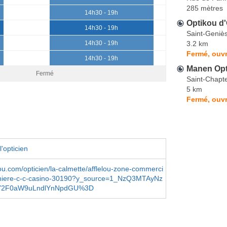
285 mètres
14h30 - 19h
Optikou d'
14h30 - 19h
Saint-Geniè
3.2 km
14h30 - 19h
Fermé, ouvr
14h30 - 19h
Manen Opt
Fermé
Saint-Chapt
5 km
Fermé, ouvr
'opticien
ou.com/opticien/la-calmette/afflelou-zone-commerci
nniere-c-c-casino-30190?y_source=1_NzQ3MTAyNz
Y2F0aW9uLndlYnNpdGU%3D