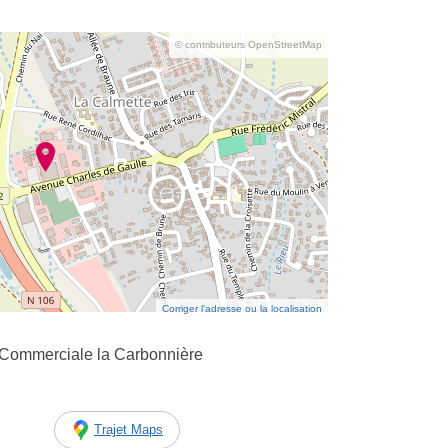
© contributeurs OpenStreetMap
Corriger l’adresse ou la localisation
Commerciale la Carbonnière
Trajet Maps