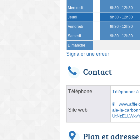
Mercredi
9h30 - 12h30
Jeudi
9h30 - 12h30
Vendredi
9h30 - 12h30
Samedi
9h30 - 12h30
Dimanche
Signaler une erreur
Contact
Téléphone
Téléphoner à l
www.afflel
Site web
ale-la-carbo
UtNzE1LWxv
Plan et adresse