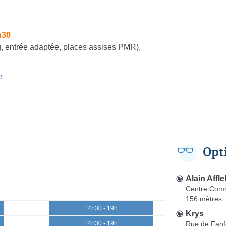
h30
, entrée adaptée, places assises PMR)
,
e
Opt
Alain Affle
Centre Comm
156 mètres
14h30 - 19h
Krys
Rue de Fanf
14h30 - 19h