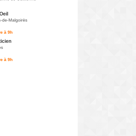
Oeil
s-de-Malgoirès
e à 9h
icien
es
e à 9h