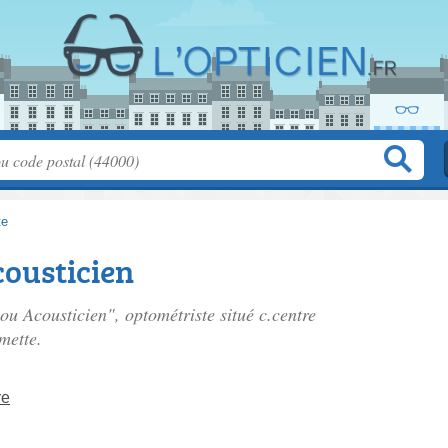
te
cousticien
elou Acousticien", optométriste situé
c.centre
mette.
re