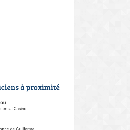
iciens à proximité
lou
ercial Casino
onne de Guillierme