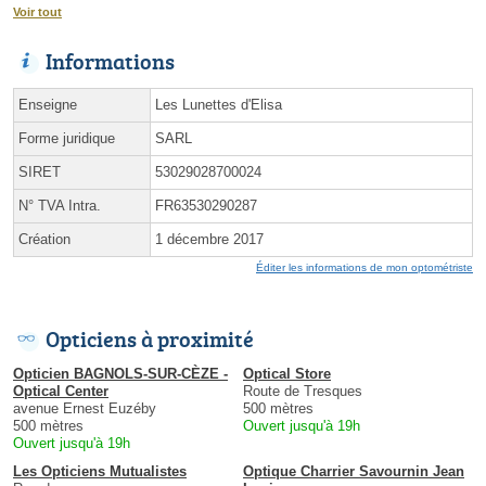
Voir tout
Informations
Enseigne
Les Lunettes d'Elisa
Forme juridique
SARL
SIRET
53029028700024
N° TVA Intra.
FR63530290287
Création
1 décembre 2017
Éditer les informations de mon optométriste
Opticiens à proximité
Opticien BAGNOLS-SUR-CÈZE -
Optical Store
Optical Center
Route de Tresques
avenue Ernest Euzéby
500 mètres
500 mètres
Ouvert jusqu'à 19h
Ouvert jusqu'à 19h
Les Opticiens Mutualistes
Optique Charrier Savournin Jean