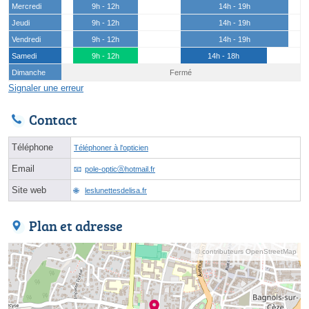
Mercredi
9h - 12h
14h - 19h
Jeudi
9h - 12h
14h - 19h
Vendredi
9h - 12h
14h - 19h
Samedi
9h - 12h
14h - 18h
Dimanche
Fermé
Signaler une erreur
Contact
Téléphone
Téléphoner à l'opticien
Email
pole-opticⓐhotmail.fr
Site web
leslunettesdelisa.fr
Plan et adresse
© contributeurs OpenStreetMap