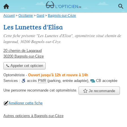
Accueil
>
Occitanie
>
Gard
>
Bagnols-sur-Cèze
Les Lunettes d'Elisa
Cette fiche présente "Les Lunettes d'Elisa", optométriste situé
chemin de
lagaraud
, 30200 Bagnols-sur-Cèze.
20 chemin de Lagaraud
30200 Bagnols-sur-Cèze
📞 Appeler cet opticien
Optométriste
-
Ouvert jusqu'à 12h et rouvre à 14h
Services :
accès
PMR
(parking, entrée adaptée)
,
CB acceptée
Une personne
recommande
cet optométriste.
Je recommande
Améliorer cette fiche
Autres opticiens à Bagnols-sur-Cèze