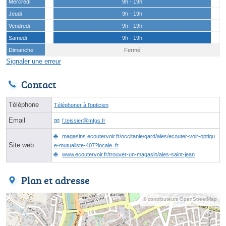
Mercredi
9h - 19h
Jeudi
9h - 19h
Vendredi
9h - 19h
Samedi
9h - 19h
Dimanche
Fermé
Signaler une erreur
Contact
Téléphone
Téléphoner à l'opticien
Email
f.teissierⓐmfgs.fr
magasins.ecoutervoir.fr/occitanie/gard/ales/ecouter-voir-optiqu
Site web
e-mutualiste-407?locale=fr
www.ecoutervoir.fr/trouver-un-magasin/ales-saint-jean
Plan et adresse
© contributeurs OpenStreetMap