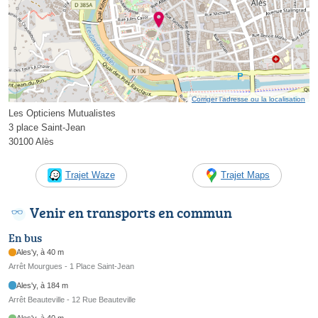
Corriger l’adresse ou la localisation
Les Opticiens Mutualistes
3 place Saint-Jean
30100 Alès
Trajet Waze
Trajet Maps
Venir en transports en commun
En bus
Ales'y, à 40 m
Arrêt Mourgues - 1 Place Saint-Jean
Ales'y, à 184 m
Arrêt Beauteville - 12 Rue Beauteville