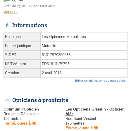
Ales'y, à 40 m
Arrêt Mourgues - 1 Place Saint-Jean
Voir tout
Informations
Enseigne
Les Opticiens Mutualistes
Forme juridique
Mutuelle
SIRET
81317979300936
N° TVA Intra.
FR61813179793
Création
2 avril 2018
Éditer les informations de mon opticien
Opticiens à proximité
Optimum l'Opticien
Les Opticiens Griselin - Opticien
Rue de la République
Alès
152 mètres
Rue Saint-Vincent
Fermé, ouvre à 9h
176 mètres
Fermé, ouvre à 9h