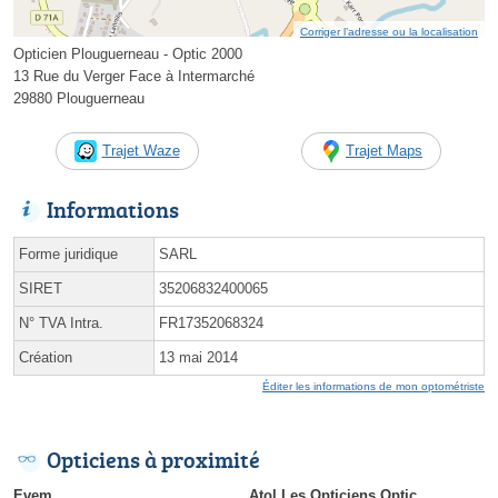
Corriger l’adresse ou la localisation
Opticien Plouguerneau - Optic 2000
13 Rue du Verger Face à Intermarché
29880 Plouguerneau
Trajet Waze
Trajet Maps
Informations
Forme juridique
SARL
SIRET
35206832400065
N° TVA Intra.
FR17352068324
Création
13 mai 2014
Éditer les informations de mon optométriste
Opticiens à proximité
Evem
Atol Les Opticiens Optic