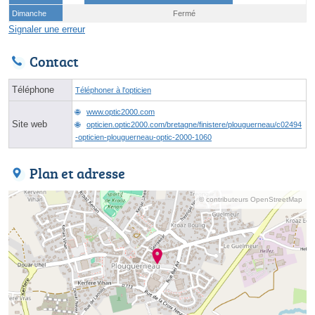
Dimanche
Fermé
Signaler une erreur
Contact
Téléphone
Téléphoner à l'opticien
www.optic2000.com
Site web
opticien.optic2000.com/bretagne/finistere/plouguerneau/c02494
-opticien-plouguerneau-optic-2000-1060
Plan et adresse
© contributeurs OpenStreetMap