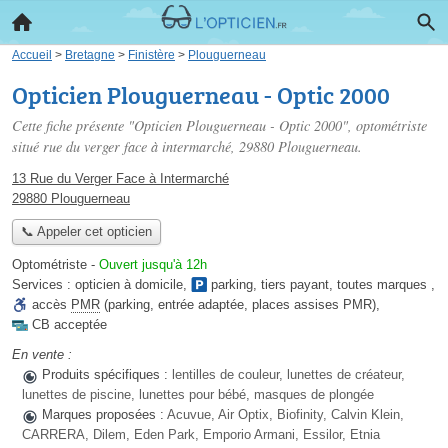
Accueil
>
Bretagne
>
Finistère
>
Plouguerneau
Opticien Plouguerneau - Optic 2000
Cette fiche présente "Opticien Plouguerneau - Optic 2000", optométriste
situé
rue du verger face à intermarché
, 29880 Plouguerneau.
13 Rue du Verger Face à Intermarché
29880 Plouguerneau
📞 Appeler cet opticien
Optométriste
-
Ouvert jusqu'à 12h
Services :
opticien à domicile
,
parking
,
tiers payant
,
toutes marques
,
accès
PMR
(parking, entrée adaptée, places assises PMR)
,
CB acceptée
En vente :
Produits spécifiques :
lentilles de couleur, lunettes de créateur,
lunettes de piscine, lunettes pour bébé, masques de plongée
Marques proposées :
Acuvue, Air Optix, Biofinity, Calvin Klein,
CARRERA, Dilem, Eden Park, Emporio Armani, Essilor, Etnia