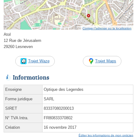
Corriger l’adresse ou la localisation
Atol
12 Rue de Jérusalem
29260 Lesneven
Trajet Waze
Trajet Maps
Informations
Enseigne
Optique des Legendes
Forme juridique
SARL
SIRET
83337080200013
N° TVA Intra.
FR80833370802
Création
16 novembre 2017
Éditer les informations de mon opticien