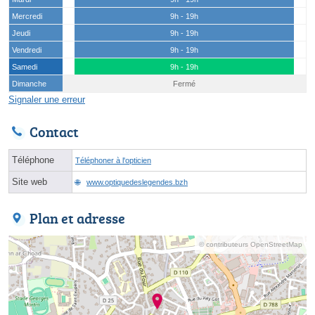
Mercredi
9h - 19h
Jeudi
9h - 19h
Vendredi
9h - 19h
Samedi
9h - 19h
Dimanche
Fermé
Signaler une erreur
Contact
Téléphone
Téléphoner à l'opticien
Site web
www.optiquedeslegendes.bzh
Plan et adresse
© contributeurs OpenStreetMap