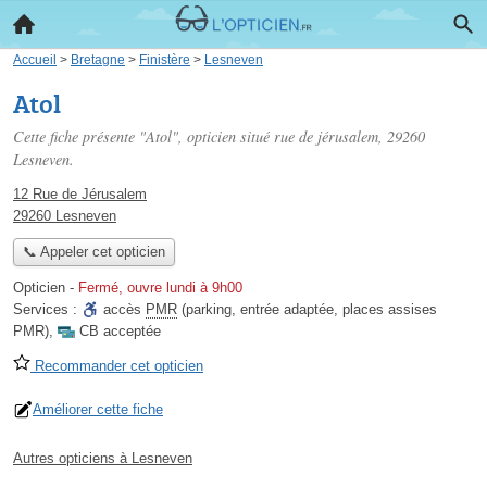
Accueil
>
Bretagne
>
Finistère
>
Lesneven
Atol
Cette fiche présente "Atol", opticien situé
rue de jérusalem
, 29260
Lesneven.
12 Rue de Jérusalem
29260 Lesneven
📞 Appeler cet opticien
Opticien
-
Fermé, ouvre lundi à 9h00
Services :
accès
PMR
(parking, entrée adaptée, places assises
PMR)
,
CB acceptée
Recommander cet opticien
Améliorer cette fiche
Autres opticiens à Lesneven