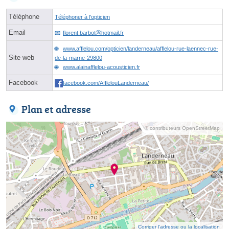
Téléphone
Téléphoner à l'opticien
Email
florent.barbotⓐhotmail.fr
www.afflelou.com/opticien/landerneau/afflelou-rue-laennec-rue-
Site web
de-la-marne-29800
www.alainafflelou-acousticien.fr
Facebook
facebook.com/AfflelouLanderneau/
Plan et adresse
© contributeurs OpenStreetMap
Corriger l’adresse ou la localisation