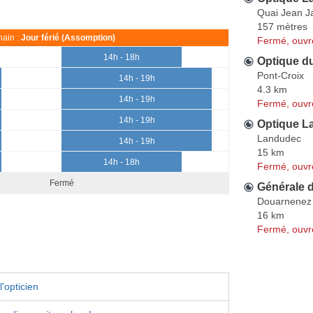
Quai Jean J
157 mètres
ain :
Jour férié (Assomption)
Fermé, ouvr
14h - 18h
Optique d
Pont-Croix
14h - 19h
4.3 km
14h - 19h
Fermé, ouvr
14h - 19h
Optique L
Landudec
14h - 19h
15 km
14h - 18h
Fermé, ouvr
Fermé
Générale 
Douarnenez
16 km
Fermé, ouvr
'opticien