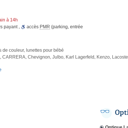
in à 14h
rs payant
,
accès
PMR
(parking, entrée
es de couleur, lunettes pour bébé
 CARRERA, Chevignon, Julbo, Karl Lagerfeld, Kenzo, Lacoste
e
Opt
Optique L