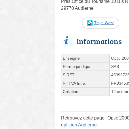
Près Office du Tourisme 10 Bis 
29770 Audierne
Trajet Waze
Informations
Enseigne
Optic 200
Forme juridique
SAS
SIRET
4539672
N° TVA Intra.
FR83453
Création
12 octob
Retrouvez cette page "Optic 2000 
opticien Audierne
.