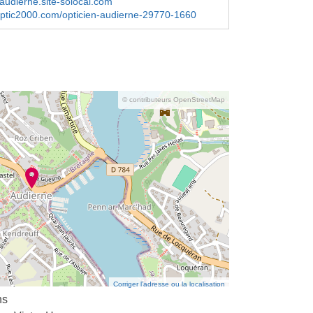
audierne.site-solocal.com
optic2000.com/opticien-audierne-29770-1660
© contributeurs OpenStreetMap
Corriger l’adresse ou la localisation
ns