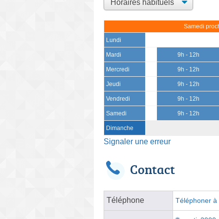
Samedi proch
Lundi
Mardi
9h - 12h
Mercredi
9h - 12h
Jeudi
9h - 12h
Vendredi
9h - 12h
Samedi
9h - 12h
Dimanche
Signaler une erreur
Contact
Téléphone
Téléphoner à l