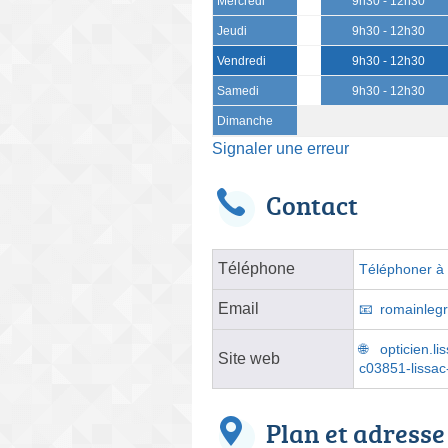
Mercredi
9h30 - 12h30
Jeudi
9h30 - 12h30
Vendredi
9h30 - 12h30
Samedi
9h30 - 12h30
Dimanche
Signaler une erreur
Contact
Téléphone
Téléphoner à l
Email
romainleg
opticien.li
Site web
c03851-lissac-
Plan et adresse