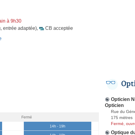
ain à 9h30
, entrée adaptée)
,
CB acceptée
e
Opt
Opticien N
Opticien
Rue du Géné
175 mètres
Fermé
Fermé, ouvr
14h - 19h
Optique d