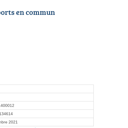
ports en commun
1400012
134614
mbre 2021