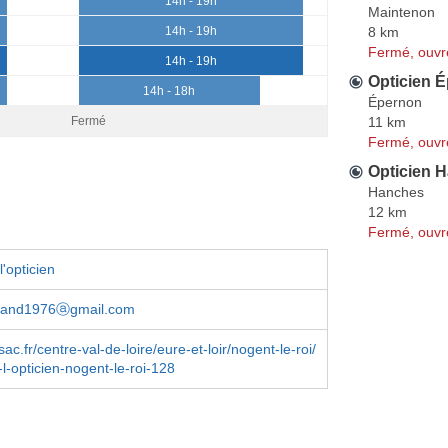
14h - 19h
Maintenon
8 km
14h - 19h
Fermé, ouvr
14h - 19h
Opticien É
14h - 18h
Épernon
11 km
Fermé
Fermé, ouvr
Opticien H
Hanches
12 km
Fermé, ouvr
'opticien
rand1976ⓐgmail.com
ssac.fr/centre-val-de-loire/eure-et-loir/nogent-le-roi/
l-opticien-nogent-le-roi-128