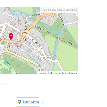
© contributeurs OpenStreetMap
Corriger l’adresse ou la localisation
toile
Trajet Maps