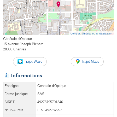
Corriger l’adresse ou la localisation
Générale d'Optique
15 avenue Joseph Pichard
28000 Chartres
Trajet Waze
Trajet Maps
Informations
Enseigne
Generale d'Optique
Forme juridique
SAS
SIRET
49278795701346
N° TVA Intra.
FR75492787957