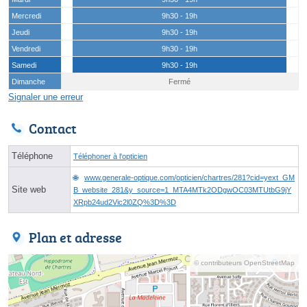
Mercredi
9h30 - 19h
Jeudi
9h30 - 19h
Vendredi
9h30 - 19h
Samedi
9h30 - 19h
Dimanche
Fermé
Signaler une erreur
Contact
Téléphone
Téléphoner à l'opticien
www.generale-optique.com/opticien/chartres/281?cid=yext_GM
Site web
B_website_281&y_source=1_MTA4MTk2ODgwOC03MTUtbG9jY
XRpb24ud2Vic2l0ZQ%3D%3D
Plan et adresse
© contributeurs OpenStreetMap