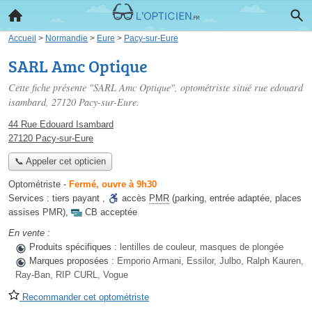
Accueil
>
Normandie
>
Eure
>
Pacy-sur-Eure
SARL Amc Optique
Cette fiche présente "SARL Amc Optique", optométriste situé
rue edouard
isambard
, 27120 Pacy-sur-Eure.
44 Rue Edouard Isambard
27120 Pacy-sur-Eure
📞 Appeler cet opticien
Optométriste
-
Fermé, ouvre à 9h30
Services :
tiers payant
,
accès
PMR
(parking, entrée adaptée, places
assises PMR)
,
CB acceptée
En vente :
Produits spécifiques :
lentilles de couleur, masques de plongée
Marques proposées :
Emporio Armani, Essilor, Julbo, Ralph Kauren,
Ray-Ban, RIP CURL, Vogue
Recommander cet optométriste