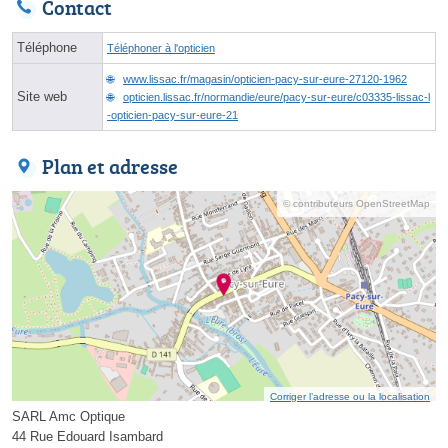
Contact
Téléphone
Téléphoner à l'opticien
www.lissac.fr/magasin/opticien-pacy-sur-eure-27120-1962
Site web
opticien.lissac.fr/normandie/eure/pacy-sur-eure/c03335-lissac-l
-opticien-pacy-sur-eure-21
Plan et adresse
© contributeurs OpenStreetMap
Corriger l’adresse ou la localisation
SARL Amc Optique
44 Rue Edouard Isambard