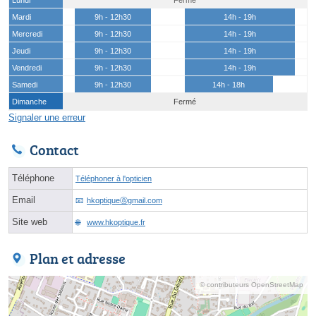
Mardi
9h - 12h30
14h - 19h
Mercredi
9h - 12h30
14h - 19h
Jeudi
9h - 12h30
14h - 19h
Vendredi
9h - 12h30
14h - 19h
Samedi
9h - 12h30
14h - 18h
Dimanche
Fermé
Signaler une erreur
Contact
Téléphone
Téléphoner à l'opticien
Email
hkoptiqueⓐgmail.com
Site web
www.hkoptique.fr
Plan et adresse
© contributeurs OpenStreetMap