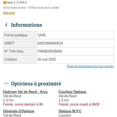
Ligne 2, à 109 m
Arrêt Notre-Dame - 9 Place Edouard Labelle
Voir tout
Informations
Forme juridique
SARL
SIRET
82053866800014
N° TVA Intra.
FR68820538668
Création
26 mai 2016
Éditer les informations de mon opticien
Opticiens à proximité
Opticien Val de Reuil - Krys
Courtine Optique
Val-de-Reuil
Val-de-Reuil
1.2 km
1.3 km
Fermé, ouvre demain à 9h
Fermé, ouvre mardi à 9h00
Générale d'Optique
Optique M.P.C
Val-de-Reuil
Louviers