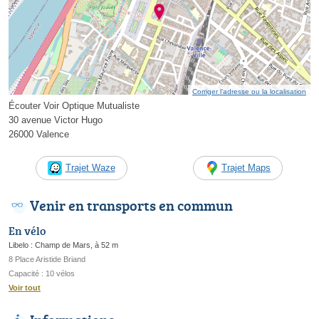
Corriger l’adresse ou la localisation
Écouter Voir Optique Mutualiste
30 avenue Victor Hugo
26000 Valence
Trajet Waze
Trajet Maps
Venir en transports en commun
En vélo
Libelo : Champ de Mars, à 52 m
8 Place Aristide Briand
Capacité : 10 vélos
Voir tout