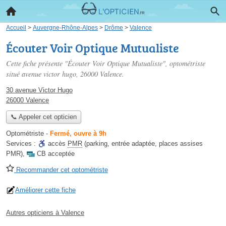
Accueil
>
Auvergne-Rhône-Alpes
>
Drôme
>
Valence
Écouter Voir Optique Mutualiste
Cette fiche présente "Écouter Voir Optique Mutualiste", optométriste
situé
avenue victor hugo
, 26000 Valence.
30 avenue Victor Hugo
26000 Valence
📞 Appeler cet opticien
Optométriste
-
Fermé, ouvre à 9h
Services :
accès
PMR
(parking, entrée adaptée, places assises
PMR)
,
CB acceptée
Recommander cet optométriste
Améliorer cette fiche
Autres opticiens à Valence