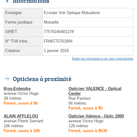
Informations
Enseigne
Ecouter Voir Optique Mutualiste
Forme juridique
Mutuelle
SIRET
77576184401278
N° TVA Intra.
FR46775761844
Création
1 janvier 2019
Éditer les informations de mon optométriste
Opticiens à proximité
Krys-Entendre
Opticien VALENCE - Optical
avenue Victor Hugo
Center
39 mètres
Rue Pasteur
Fermé, ouvre à 9h
66 mètres
Fermé, ouvre à 9h
ALAIN AFFLELOU
Opticien Valence - Optic 2000
avenue Pierre Semard
avenue Victor Hugo
106 mètres
120 mètres
Fermé, ouvre à 10h
Fermé, ouvre à 9h30