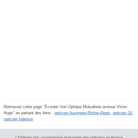
Retrouvez cette page "Écouter Voir Optique Mutualiste avenue Victor
Hugo" en partant des liens :
opticien Auvergne-Rhône-Alpes
,
opticien 26
,
opticien Valence
.
L'Opticien.net : coordonnées et horaires des opticiens en France