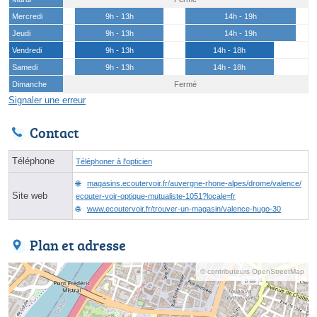
Mercredi
9h - 13h
14h - 19h
Jeudi
9h - 13h
14h - 19h
Vendredi
9h - 13h
14h - 18h
Samedi
9h - 13h
14h - 18h
Dimanche
Fermé
Signaler une erreur
Contact
Téléphone
Téléphoner à l'opticien
magasins.ecoutervoir.fr/auvergne-rhone-alpes/drome/valence/
Site web
ecouter-voir-optique-mutualiste-1051?locale=fr
www.ecoutervoir.fr/trouver-un-magasin/valence-hugo-30
Plan et adresse
© contributeurs OpenStreetMap