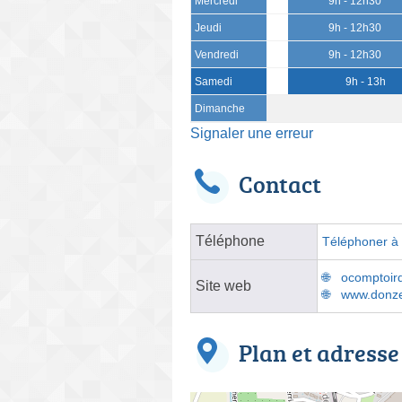
Mercredi
9h - 12h30
Jeudi
9h - 12h30
Vendredi
9h - 12h30
Samedi
9h - 13h
Dimanche
Signaler une erreur
Contact
Téléphone
Téléphoner à l
ocomptoird
Site web
www.donze
Plan et adresse