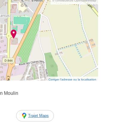
© contributeurs OpenStreetMap
Corriger l’adresse ou la localisation
n Moulin
Trajet Maps