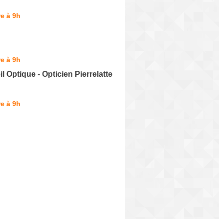
e à 9h
e à 9h
l Optique - Opticien Pierrelatte
e à 9h