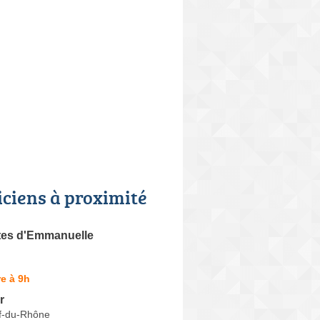
iciens à proximité
tes d'Emmanuelle
e à 9h
r
f-du-Rhône