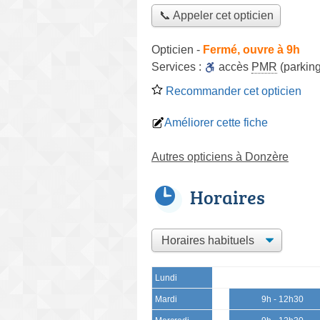
📞 Appeler cet opticien
Opticien
-
Fermé, ouvre à 9h
Services :
accès
PMR
(parking
Recommander cet opticien
Améliorer cette fiche
Autres opticiens à Donzère
Horaires
Lundi
Mardi
9h - 12h30