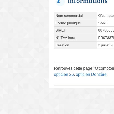
Informations
Nom commercial
O'comptoi
Forme juridique
SARL
SIRET
8875865
N° TVA Intra.
FR07887
Création
3 juillet 
Retrouvez cette page "O'comptoir
opticien 26
,
opticien Donzère
.