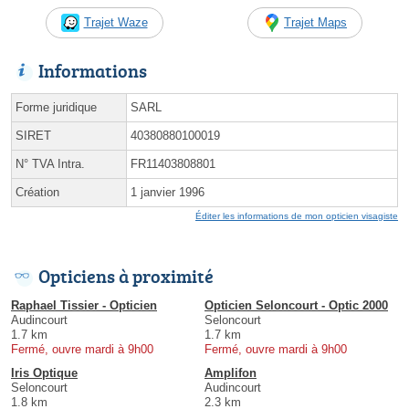
Trajet Waze
Trajet Maps
Informations
Forme juridique
SARL
SIRET
40380880100019
N° TVA Intra.
FR11403808801
Création
1 janvier 1996
Éditer les informations de mon opticien visagiste
Opticiens à proximité
Raphael Tissier - Opticien
Opticien Seloncourt - Optic 2000
Audincourt
Seloncourt
1.7 km
1.7 km
Fermé, ouvre mardi à 9h00
Fermé, ouvre mardi à 9h00
Iris Optique
Amplifon
Seloncourt
Audincourt
1.8 km
2.3 km