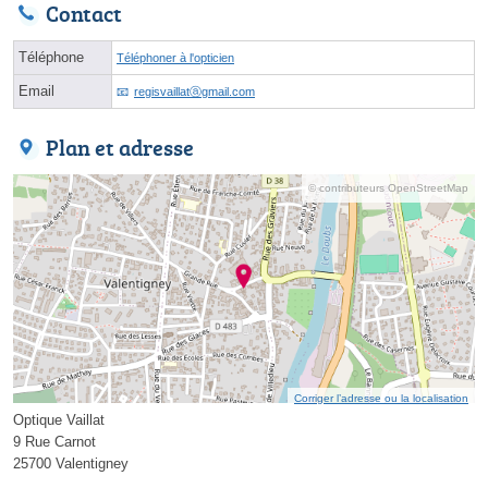
Contact
Téléphone
Téléphoner à l'opticien
Email
regisvaillatⓐgmail.com
Plan et adresse
© contributeurs OpenStreetMap
Corriger l’adresse ou la localisation
Optique Vaillat
9 Rue Carnot
25700 Valentigney