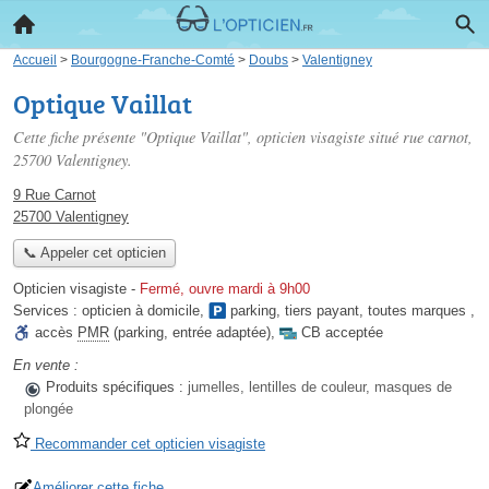
Accueil
>
Bourgogne-Franche-Comté
>
Doubs
>
Valentigney
Optique Vaillat
Cette fiche présente "Optique Vaillat", opticien visagiste situé
rue carnot
,
25700 Valentigney.
9 Rue Carnot
25700 Valentigney
📞 Appeler cet opticien
Opticien visagiste
-
Fermé, ouvre mardi à 9h00
Services :
opticien à domicile
,
parking
,
tiers payant
,
toutes marques
,
accès
PMR
(parking, entrée adaptée)
,
CB acceptée
En vente :
Produits spécifiques :
jumelles, lentilles de couleur, masques de
plongée
Recommander cet opticien visagiste
Améliorer cette fiche