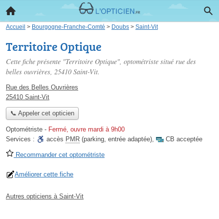
Accueil
>
Bourgogne-Franche-Comté
>
Doubs
>
Saint-Vit
Territoire Optique
Cette fiche présente "Territoire Optique", optométriste situé
rue des
belles ouvrières
, 25410 Saint-Vit.
Rue des Belles Ouvrières
25410 Saint-Vit
📞 Appeler cet opticien
Optométriste
-
Fermé, ouvre mardi à 9h00
Services :
accès
PMR
(parking, entrée adaptée)
,
CB acceptée
Recommander cet optométriste
Améliorer cette fiche
Autres opticiens à Saint-Vit