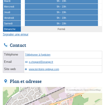
Mardi
9h - 19h
Mercredi
9h - 19h
Jeudi
9h - 19h
Vendredi
9h - 19h
Samedi
9h - 19h
Dimanche
Fermé
Signaler une erreur
Contact
Téléphone
Téléphoner à l'opticien
Email
o.chopardⓐorange.fr
Site web
www.territoire-optique.com
Plan et adresse
© contributeurs OpenStreetMap