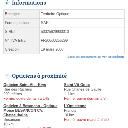
Informations
Enseigne
Territoire Optique
Forme juridique
SARL
SIRET
50325629900010
N° TVA Intra.
FR90503256299
Création
19 mars 2008
Éditer les informations de mon optométriste
Opticiens à proximité
Opticien Saint-Vit - Krys
Saint Vit Optic
Rue des Ruchers
Rue Charles de Gaulle
290 mètres
1.1 km
Fermé, ouvre demain à 14h
Fermé, ouvre demain à 9h
Opticien à Besançon - Optique
L'Opticienne
Moise BESANCON C/c
Franois
Chateaufarine
10 km
Besançon
Fermé, ouvre mardi à 8h30
10 km