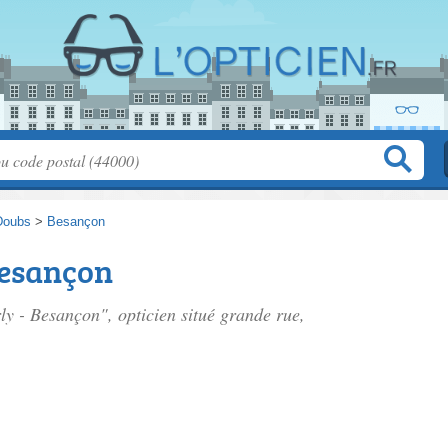
Doubs
>
Besançon
Besançon
ly - Besançon", opticien situé
grande rue
,