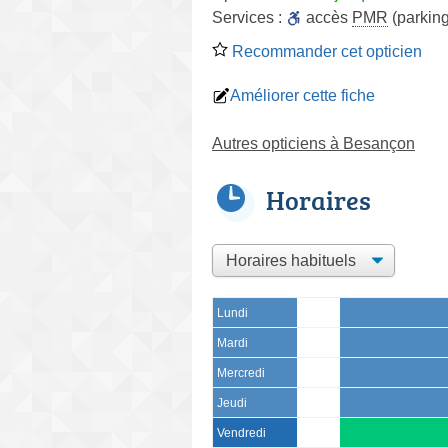
Services :
accès
PMR
(parking
Recommander cet opticien
Améliorer cette fiche
Autres opticiens à Besançon
Horaires
Lundi
Mardi
Mercredi
Jeudi
Vendredi