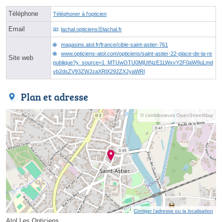
Téléphone
Téléphoner à l'opticien
Email
lachal.opticiensⓐlachal.fr
magasins.atol.fr/france/cible-saint-astier-761
www.opticiens-atol.com/opticiens/saint-astier-22-place-de-la-re
Site web
publique?y_source=1_MTUwOTU0MjUtNzE1LWxvY2F0aW9uLmd
vb2dsZV93ZWJzaXRlX292ZXJyaWRl
Plan et adresse
© contributeurs OpenStreetMap
Corriger l’adresse ou la localisation
Atol Les Opticiens