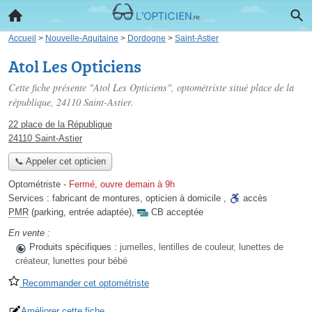
Accueil
>
Nouvelle-Aquitaine
>
Dordogne
>
Saint-Astier
Atol Les Opticiens
Cette fiche présente "Atol Les Opticiens", optométriste situé
place de la
république
, 24110 Saint-Astier.
22 place de la République
24110 Saint-Astier
📞 Appeler cet opticien
Optométriste
-
Fermé, ouvre demain à 9h
Services :
fabricant de montures
,
opticien à domicile
,
accès
PMR
(parking, entrée adaptée)
,
CB acceptée
En vente :
Produits spécifiques :
jumelles, lentilles de couleur, lunettes de
créateur, lunettes pour bébé
Recommander cet optométriste
Améliorer cette fiche