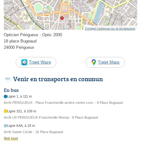
Corriger l’adresse ou la localisation
Opticien Périgueux - Optic 2000
18 place Bugeaud
24000 Périgueux
Trajet Waze
Trajet Maps
Venir en transports en commun
En bus
Ligne 1, à 111 m
Arrêt PÉRIGUEUX - Place Francheville arrière centre com. - 8 Place Bugeaud
Ligne 321, à 109 m
Arrêt LR PERIGUEUX-Francheville Monop - 8 Place Bugeaud
Ligne K4A, à 18 m
Arrêt Sainte Cécile - 16 Place Bugeaud
Voir tout