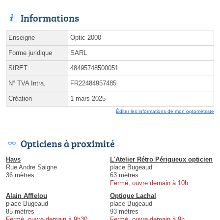
Informations
Enseigne
Optic 2000
Forme juridique
SARL
SIRET
48495748500051
N° TVA Intra.
FR22484957485
Création
1 mars 2025
Éditer les informations de mon optométriste
Opticiens à proximité
Havs
L'Atelier Rétro Périgueux opticien
Rue Andre Saigne
place Bugeaud
36 mètres
63 mètres
Fermé, ouvre demain à 10h
Alain Afflelou
Optique Lachal
place Bugeaud
place Bugeaud
85 mètres
93 mètres
Fermé, ouvre demain à 9h30
Fermé, ouvre demain à 9h