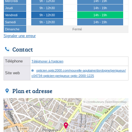
Mercredi
9h - 12h30
14h - 19h
Jeudi
9h - 12h30
14h - 19h
Vendredi
9h - 12h30
14h - 19h
Samedi
9h - 12h30
14h - 19h
Dimanche
Fermé
Signaler une erreur
Contact
Téléphone
Téléphoner à l'opticien
opticien.optic2000.com/nouvelle-aquitaine/dordogne/perigueux/
Site web
c04734-opticien-perigueux-optic-2000-1225
Plan et adresse
© contributeurs OpenStreetMap