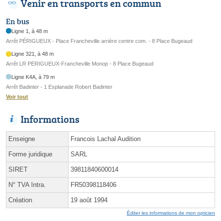
Venir en transports en commun
En bus
Ligne 1, à 48 m
Arrêt PÉRIGUEUX - Place Francheville arrière centre com. - 8 Place Bugeaud
Ligne 321, à 48 m
Arrêt LR PERIGUEUX-Francheville Monop - 8 Place Bugeaud
Ligne K4A, à 79 m
Arrêt Badinter - 1 Esplanade Robert Badinter
Voir tout
Informations
Enseigne
Francois Lachal Audition
Forme juridique
SARL
SIRET
39811840600014
N° TVA Intra.
FR50398118406
Création
19 août 1994
Éditer les informations de mon opticien