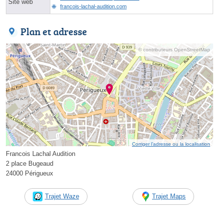
Site web
francois-lachal-audition.com
Plan et adresse
© contributeurs OpenStreetMap
Corriger l’adresse ou la localisation
Francois Lachal Audition
2 place Bugeaud
24000 Périgueux
Trajet Waze
Trajet Maps