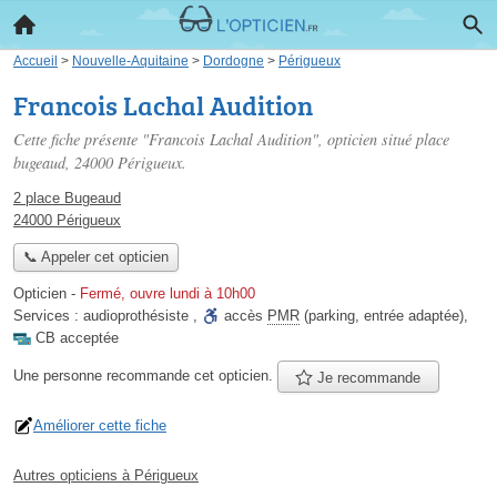
Accueil
>
Nouvelle-Aquitaine
>
Dordogne
>
Périgueux
Francois Lachal Audition
Cette fiche présente "Francois Lachal Audition", opticien situé
place
bugeaud
, 24000 Périgueux.
2 place Bugeaud
24000 Périgueux
📞 Appeler cet opticien
Opticien
-
Fermé, ouvre lundi à 10h00
Services :
audioprothésiste
,
accès
PMR
(parking, entrée adaptée)
,
CB acceptée
Une personne
recommande
cet opticien.
Je recommande
Améliorer cette fiche
Autres opticiens à Périgueux