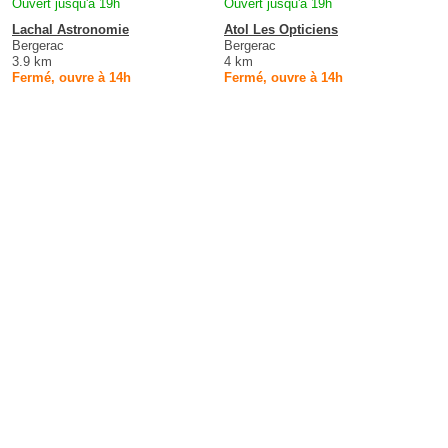
Ouvert jusqu'à 19h
Ouvert jusqu'à 19h
Lachal Astronomie
Atol Les Opticiens
Bergerac
Bergerac
3.9 km
4 km
Fermé, ouvre à 14h
Fermé, ouvre à 14h