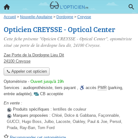
Accueil
>
Nouvelle-Aquitaine
>
Dordogne
>
Creysse
Opticien CREYSSE - Optical Center
Cette fiche présente "Opticien CREYSSE - Optical Center", optométriste
situé
zae porte de la dordogne lieu dit
, 24100 Creysse.
Zae Porte de la Dordogne Lieu Dit
24100 Creysse
📞 Appeler cet opticien
Optométriste
-
Ouvert jusqu'à 19h
Services :
audioprothésiste
,
tiers payant
,
accès
PMR
(parking,
entrée adaptée)
,
CB acceptée
En vente :
Produits spécifiques :
lentilles de couleur
Marques proposées :
Chloé, Dolce & Gabbana, Façonnable,
GUCCI, Hugo Boss, Julbo, Lacoste, Oakley, Paul & Joe, Persol,
Prada, Ray-Ban, Tom Ford
Recommander cet optométriste