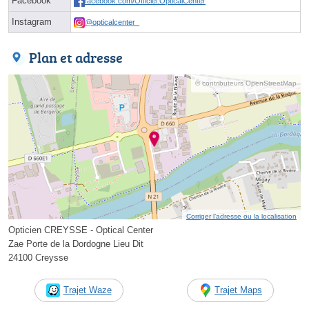
Facebook
facebook.com/Officiel.OpticalCenter
Instagram
@opticalcenter_
Plan et adresse
© contributeurs OpenStreetMap
Corriger l’adresse ou la localisation
Opticien CREYSSE - Optical Center
Zae Porte de la Dordogne Lieu Dit
24100 Creysse
Trajet Waze
Trajet Maps