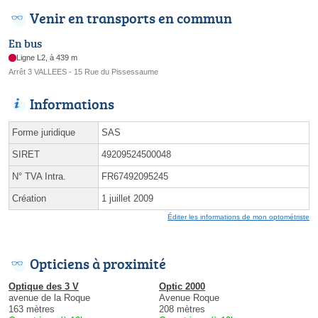
Venir en transports en commun
En bus
Ligne L2, à 439 m
Arrêt 3 VALLEES - 15 Rue du Pissessaume
Informations
Forme juridique
SAS
SIRET
49209524500048
N° TVA Intra.
FR67492095245
Création
1 juillet 2009
Éditer les informations de mon optométriste
Opticiens à proximité
Optique des 3 V
Optic 2000
avenue de la Roque
Avenue Roque
163 mètres
208 mètres