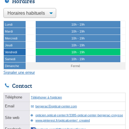
Horaires
Lundi
10h - 19h
Mardi
10h - 19h
Mercredi
10h - 19h
Jeudi
10h - 19h
Vendredi
10h - 19h
Samedi
10h - 19h
Dimanche
Fermé
Signaler une erreur
Contact
Téléphone
Téléphoner à l'opticien
Email
bergeracⓐoptical-center.com
opticien.optical-center.fr/3385-optical-center-bergerac-creysse
Site web
www.pinterest.fr/opticalcenter/_created