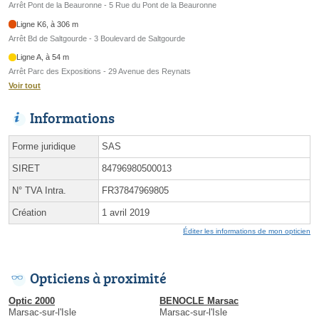
Arrêt Pont de la Beauronne - 5 Rue du Pont de la Beauronne
Ligne K6, à 306 m
Arrêt Bd de Saltgourde - 3 Boulevard de Saltgourde
Ligne A, à 54 m
Arrêt Parc des Expositions - 29 Avenue des Reynats
Voir tout
Informations
Forme juridique
SAS
SIRET
84796980500013
N° TVA Intra.
FR37847969805
Création
1 avril 2019
Éditer les informations de mon opticien
Opticiens à proximité
Optic 2000
BENOCLE Marsac
Marsac-sur-l'Isle
Marsac-sur-l'Isle