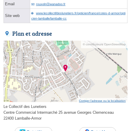
Email
rouxelnⓐwanadoo.fr
www.lecollectifdeslunetiers.fr/opticien/france/cotes-d-armor/opti
Site web
cien-lamballe/lamballe-cc
Plan et adresse
© contributeurs OpenStreetMap
Corriger l’adresse ou la localisation
Le Collectif des Lunetiers
Centre Commercial Intermarché 25 avenue Georges Clemenceau
22400 Lamballe-Armor