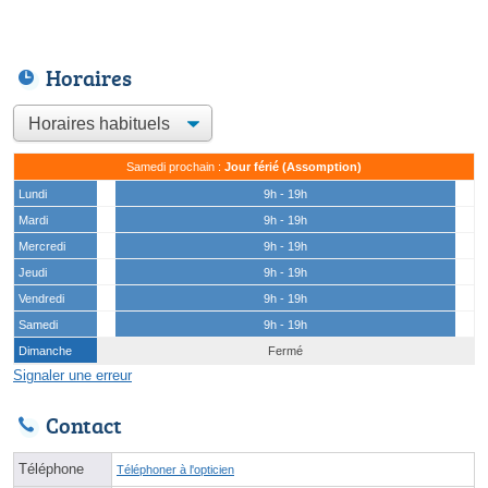
Horaires
Samedi prochain :
Jour férié (Assomption)
Lundi
9h - 19h
Mardi
9h - 19h
Mercredi
9h - 19h
Jeudi
9h - 19h
Vendredi
9h - 19h
Samedi
9h - 19h
Dimanche
Fermé
Signaler une erreur
Contact
Téléphone
Téléphoner à l'opticien