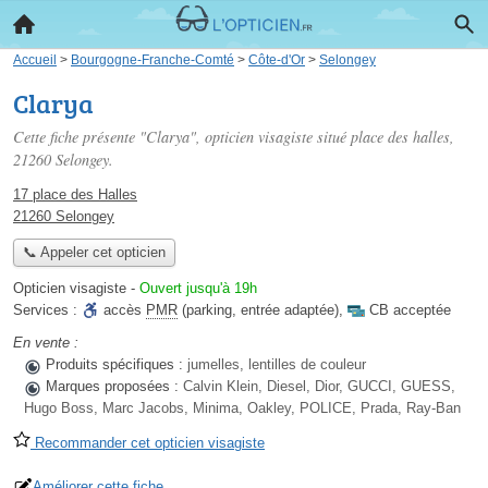
Accueil
>
Bourgogne-Franche-Comté
>
Côte-d'Or
>
Selongey
Clarya
Cette fiche présente "Clarya", opticien visagiste situé
place des halles
,
21260 Selongey.
17 place des Halles
21260 Selongey
📞 Appeler cet opticien
Opticien visagiste
-
Ouvert jusqu'à 19h
Services :
accès
PMR
(parking, entrée adaptée)
,
CB acceptée
En vente :
Produits spécifiques :
jumelles, lentilles de couleur
Marques proposées :
Calvin Klein, Diesel, Dior, GUCCI, GUESS,
Hugo Boss, Marc Jacobs, Minima, Oakley, POLICE, Prada, Ray-Ban
Recommander cet opticien visagiste
Améliorer cette fiche