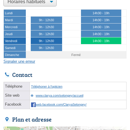
Lundi
14h30 - 19h
Mardi
9h - 12h30
14h30 - 19h
Mercredi
9h - 12h30
14h30 - 19h
Jeudi
9h - 12h30
14h30 - 19h
Vendredi
9h - 12h30
14h30 - 19h
Samedi
9h - 12h30
Dimanche
Fermé
Signaler une erreur
Contact
Téléphone
Téléphoner à l'opticien
Site web
www.clarya.com/selongey/accueil
Facebook
web.facebook.com/ClaryaSelongey/
Plan et adresse