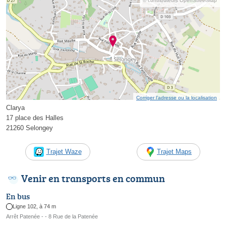
© contributeurs OpenStreetMap
Corriger l’adresse ou la localisation
Clarya
17 place des Halles
21260 Selongey
Trajet Waze
Trajet Maps
Venir en transports en commun
En bus
Ligne 102, à 74 m
Arrêt Patenée - - 8 Rue de la Patenée