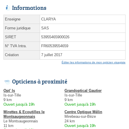
Informations
Enseigne
CLARYA
Forme juridique
SAS
SIRET
53955465900026
N° TVA Intra.
FR60539554659
Création
7 juillet 2017
Éditer les informations de mon opticien visagiste
Opticiens à proximité
Opt' Is
Grandoptical Gautier
Is-sur-Tille
Is-sur-Tille
9 km
9 km
Ouvert jusqu'à 19h
Ouvert jusqu'à 19h
Mirettes & Ecoutilles le
Centre Optique Mélin
Montsaugeonnais
Mirebeau-sur-Bèze
Le Montsaugeonnais
24 km
11 km
Ouvert jusqu'à 19h