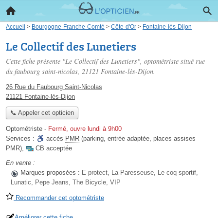
Accueil
>
Bourgogne-Franche-Comté
>
Côte-d'Or
>
Fontaine-lès-Dijon
Le Collectif des Lunetiers
Cette fiche présente "Le Collectif des Lunetiers", optométriste situé
rue
du faubourg saint-nicolas
, 21121 Fontaine-lès-Dijon.
26 Rue du Faubourg Saint-Nicolas
21121 Fontaine-lès-Dijon
📞 Appeler cet opticien
Optométriste
-
Fermé, ouvre lundi à 9h00
Services :
accès
PMR
(parking, entrée adaptée, places assises
PMR)
,
CB acceptée
En vente :
Marques proposées :
E-protect, La Paresseuse, Le coq sportif,
Lunatic, Pepe Jeans, The Bicycle, VIP
Recommander cet optométriste
Améliorer cette fiche