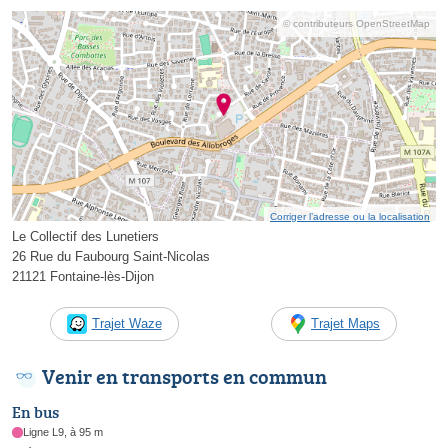
© contributeurs OpenStreetMap
Corriger l’adresse ou la localisation
Le Collectif des Lunetiers
26 Rue du Faubourg Saint-Nicolas
21121 Fontaine-lès-Dijon
Trajet Waze
Trajet Maps
Venir en transports en commun
En bus
Ligne L9, à 95 m