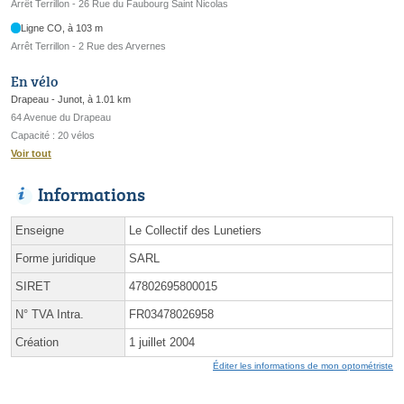
Arrêt Terrillon - 26 Rue du Faubourg Saint Nicolas
Ligne CO, à 103 m
Arrêt Terrillon - 2 Rue des Arvernes
En vélo
Drapeau - Junot, à 1.01 km
64 Avenue du Drapeau
Capacité : 20 vélos
Voir tout
Informations
Enseigne
Le Collectif des Lunetiers
Forme juridique
SARL
SIRET
47802695800015
N° TVA Intra.
FR03478026958
Création
1 juillet 2004
Éditer les informations de mon optométriste