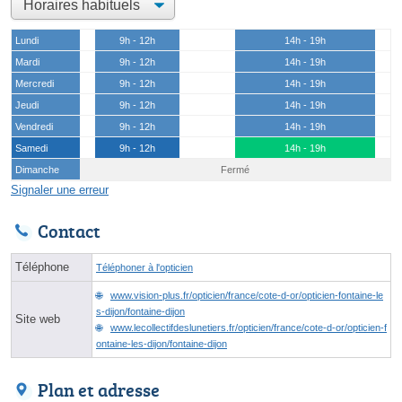
Lundi
9h - 12h
14h - 19h
Mardi
9h - 12h
14h - 19h
Mercredi
9h - 12h
14h - 19h
Jeudi
9h - 12h
14h - 19h
Vendredi
9h - 12h
14h - 19h
Samedi
9h - 12h
14h - 19h
Dimanche
Fermé
Signaler une erreur
Contact
Téléphone
Téléphoner à l'opticien
www.vision-plus.fr/opticien/france/cote-d-or/opticien-fontaine-le
s-dijon/fontaine-dijon
Site web
www.lecollectifdeslunetiers.fr/opticien/france/cote-d-or/opticien-f
ontaine-les-dijon/fontaine-dijon
Plan et adresse