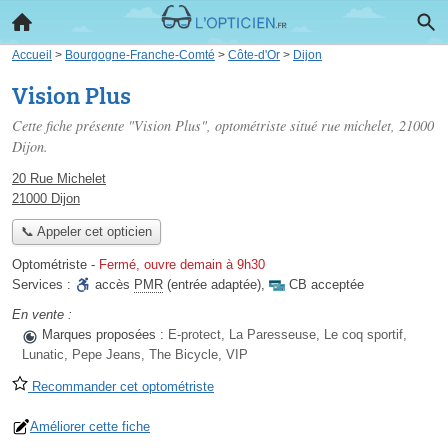
Accueil
>
Bourgogne-Franche-Comté
>
Côte-d'Or
>
Dijon
Vision Plus
Cette fiche présente "Vision Plus", optométriste situé
rue michelet
, 21000
Dijon.
20 Rue Michelet
21000 Dijon
📞 Appeler cet opticien
Optométriste
-
Fermé, ouvre demain à 9h30
Services :
accès
PMR
(entrée adaptée)
,
CB acceptée
En vente :
Marques proposées :
E-protect, La Paresseuse, Le coq sportif,
Lunatic, Pepe Jeans, The Bicycle, VIP
Recommander cet optométriste
Améliorer cette fiche