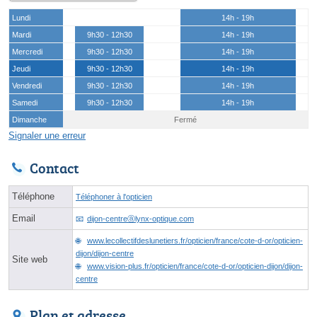
Lundi
14h - 19h
Mardi
9h30 - 12h30
14h - 19h
Mercredi
9h30 - 12h30
14h - 19h
Jeudi
9h30 - 12h30
14h - 19h
Vendredi
9h30 - 12h30
14h - 19h
Samedi
9h30 - 12h30
14h - 19h
Dimanche
Fermé
Signaler une erreur
Contact
Téléphone
Téléphoner à l'opticien
Email
dijon-centreⓐlynx-optique.com
www.lecollectifdeslunetiers.fr/opticien/france/cote-d-or/opticien-
dijon/dijon-centre
Site web
www.vision-plus.fr/opticien/france/cote-d-or/opticien-dijon/dijon-
centre
Plan et adresse