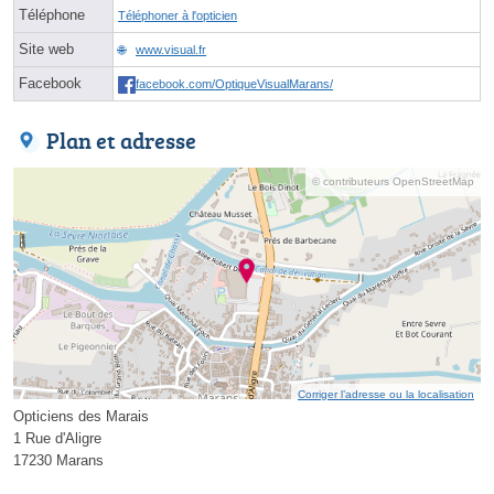
Téléphone
Téléphoner à l'opticien
Site web
www.visual.fr
Facebook
facebook.com/OptiqueVisualMarans/
Plan et adresse
© contributeurs OpenStreetMap
Corriger l’adresse ou la localisation
Opticiens des Marais
1 Rue d'Aligre
17230 Marans