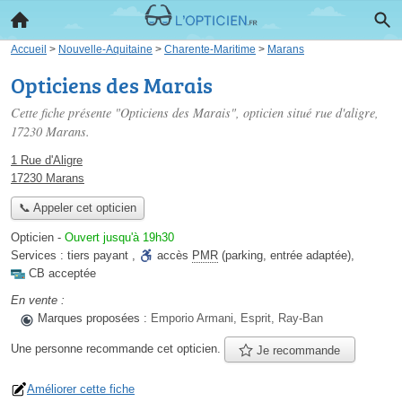
Accueil
>
Nouvelle-Aquitaine
>
Charente-Maritime
>
Marans
Opticiens des Marais
Cette fiche présente "Opticiens des Marais", opticien situé
rue d'aligre
,
17230 Marans.
1 Rue d'Aligre
17230 Marans
📞 Appeler cet opticien
Opticien
-
Ouvert jusqu'à 19h30
Services :
tiers payant
,
accès
PMR
(parking, entrée adaptée)
,
CB acceptée
En vente :
Marques proposées :
Emporio Armani, Esprit, Ray-Ban
Une personne
recommande
cet opticien.
Je recommande
Améliorer cette fiche