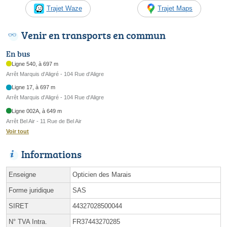
Trajet Waze
Trajet Maps
Venir en transports en commun
En bus
Ligne 540, à 697 m
Arrêt Marquis d'Aligré - 104 Rue d'Aligre
Ligne 17, à 697 m
Arrêt Marquis d'Aligré - 104 Rue d'Aligre
Ligne 002A, à 649 m
Arrêt Bel Air - 11 Rue de Bel Air
Voir tout
Informations
Enseigne
Opticien des Marais
Forme juridique
SAS
SIRET
44327028500044
N° TVA Intra.
FR37443270285