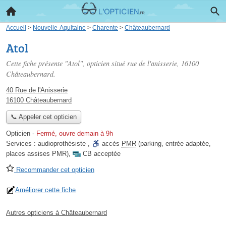
Accueil
>
Nouvelle-Aquitaine
>
Charente
>
Châteaubernard
Atol
Cette fiche présente "Atol", opticien situé
rue de l'anisserie
, 16100
Châteaubernard.
40 Rue de l'Anisserie
16100 Châteaubernard
📞 Appeler cet opticien
Opticien
-
Fermé, ouvre demain à 9h
Services :
audioprothésiste
,
accès
PMR
(parking, entrée adaptée,
places assises PMR)
,
CB acceptée
Recommander cet opticien
Améliorer cette fiche
Autres opticiens à Châteaubernard