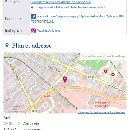
Site web
-commercial-auchan-40-rue-de-l-anisserie
magasins.atol.fr/france/cible-chateaubernard-521
facebook.com/pages/category/Optician/Atol-Mon-Opticien-188
Facebook
7167804871163/
Instagram
@atollesopticiens
Plan et adresse
© contributeurs OpenStreetMap
Corriger l’adresse ou la localisation
Atol
40 Rue de l'Anisserie
16100 Châteaubernard