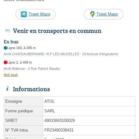
Trajet Waze
Trajet Maps
Venir en transports en commun
En bus
Ligne 160, à 285 m
Arrêt CHATEAUBERNARD -R.P LES VAUZELLES - 23 Avenue d’Angouleme
Ligne 2, à 499 m
Arrêt Bellevue - 2 Rue Patrick Baudry
Voir tout
Informations
Enseigne
ATOL
Forme juridique
SARL
SIRET
49033843100029
N° TVA Intra.
FR23490338431