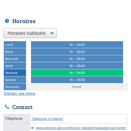
Horaires
Lundi
9h - 19h30
Mardi
9h - 19h30
Mercredi
9h - 19h30
Jeudi
9h - 19h30
Vendredi
9h - 19h30
Samedi
9h - 19h30
Dimanche
Fermé
Signaler une erreur
Contact
Téléphone
Téléphoner à l'opticien
www.opticiens-atol.com/trouver-opticien/chateaubernard-centre