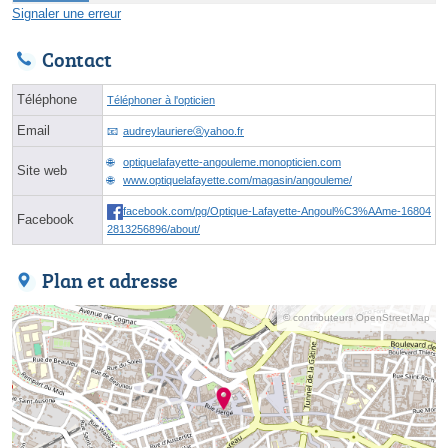
Signaler une erreur
Contact
Téléphone
Téléphoner à l'opticien
Email
audreylauriereⓐyahoo.fr
optiquelafayette-angouleme.monopticien.com
Site web
www.optiquelafayette.com/magasin/angouleme/
facebook.com/pg/Optique-Lafayette-Angoul%C3%AAme-16804
Facebook
2813256896/about/
Plan et adresse
© contributeurs OpenStreetMap