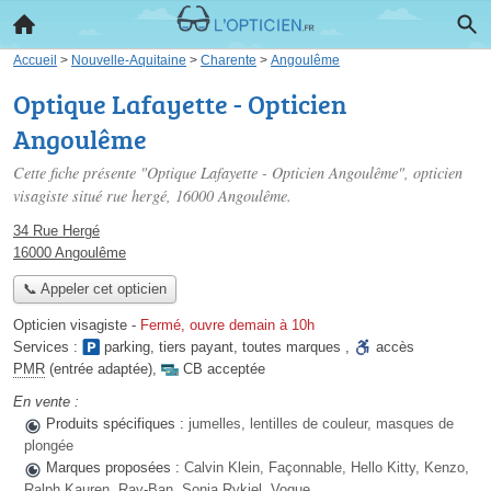
Accueil
>
Nouvelle-Aquitaine
>
Charente
>
Angoulême
Optique Lafayette - Opticien
Angoulême
Cette fiche présente "Optique Lafayette - Opticien Angoulême", opticien
visagiste situé
rue hergé
, 16000 Angoulême.
34 Rue Hergé
16000 Angoulême
📞 Appeler cet opticien
Opticien visagiste
-
Fermé, ouvre demain à 10h
Services :
parking
,
tiers payant
,
toutes marques
,
accès
PMR
(entrée adaptée)
,
CB acceptée
En vente :
Produits spécifiques :
jumelles, lentilles de couleur, masques de
plongée
Marques proposées :
Calvin Klein, Façonnable, Hello Kitty, Kenzo,
Ralph Kauren, Ray-Ban, Sonia Rykiel, Vogue