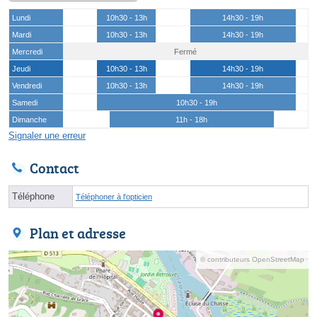
Lundi
10h30 - 13h
14h30 - 19h
Mardi
10h30 - 13h
14h30 - 19h
Mercredi
Fermé
Jeudi
10h30 - 13h
14h30 - 19h
Vendredi
10h30 - 13h
14h30 - 19h
Samedi
10h30 - 19h
Dimanche
11h - 18h
Signaler une erreur
Contact
Téléphone
Téléphoner à l'opticien
Plan et adresse
© contributeurs OpenStreetMap