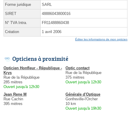
Forme juridique
SARL
SIRET
48886043800016
N° TVA Intra.
FR11488860438
Création
1 avril 2006
Éditer les informations de mon opticien
Opticiens à proximité
Opticien Honfleur - République -
Optic contact
Krys
Rue de la République
Rue de la République
375 mètres
285 mètres
Ouvert jusqu'à 12h30
Ouvert jusqu'à 12h30
Jean Rene M
Générale d'Optique
Rue Cachin
Gonfreville-l'Orcher
395 mètres
10 km
Ouvert jusqu'à 19h30