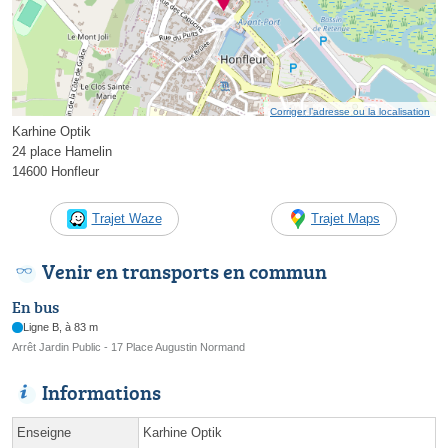
Corriger l’adresse ou la localisation
Karhine Optik
24 place Hamelin
14600 Honfleur
Trajet Waze
Trajet Maps
Venir en transports en commun
En bus
Ligne B, à 83 m
Arrêt Jardin Public - 17 Place Augustin Normand
Informations
Enseigne
Karhine Optik