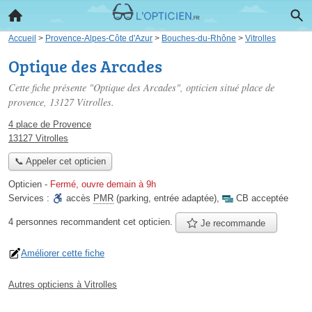
Accueil
>
Provence-Alpes-Côte d'Azur
>
Bouches-du-Rhône
>
Vitrolles
Optique des Arcades
Cette fiche présente "Optique des Arcades", opticien situé
place de
provence
, 13127 Vitrolles.
4 place de Provence
13127 Vitrolles
📞 Appeler cet opticien
Opticien
-
Fermé, ouvre demain à 9h
Services :
accès
PMR
(parking, entrée adaptée)
,
CB acceptée
4 personnes
recommandent
cet opticien.
Je recommande
Améliorer cette fiche
Autres opticiens à Vitrolles