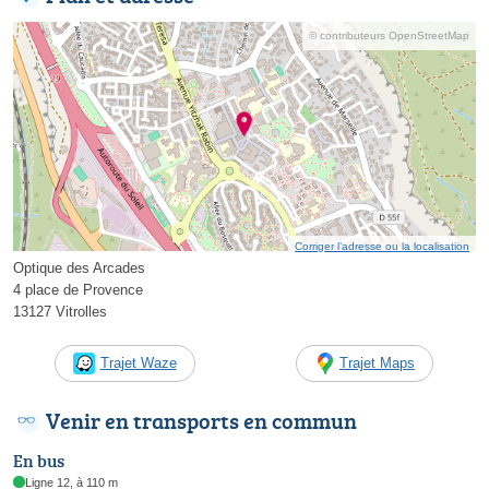
© contributeurs OpenStreetMap
Corriger l’adresse ou la localisation
Optique des Arcades
4 place de Provence
13127 Vitrolles
Trajet Waze
Trajet Maps
Venir en transports en commun
En bus
Ligne 12, à 110 m