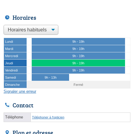
Horaires
Lundi
9h - 19h
Mardi
9h - 19h
Mercredi
9h - 19h
Jeudi
9h - 19h
Vendredi
9h - 19h
Samedi
9h - 13h
Dimanche
Fermé
Signaler une erreur
Contact
Téléphone
Téléphoner à l'opticien
Plan et adresse