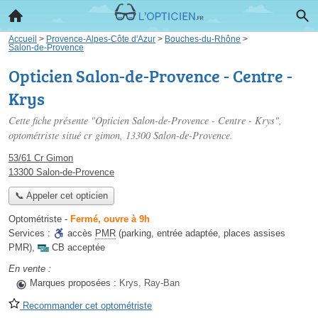
Accueil
>
Provence-Alpes-Côte d'Azur
>
Bouches-du-Rhône
>
Salon-de-Provence
Opticien Salon-de-Provence - Centre -
Krys
Cette fiche présente "Opticien Salon-de-Provence - Centre - Krys",
optométriste situé
cr gimon
, 13300 Salon-de-Provence.
53/61 Cr Gimon
13300 Salon-de-Provence
📞 Appeler cet opticien
Optométriste
-
Fermé, ouvre à 9h
Services :
accès
PMR
(parking, entrée adaptée, places assises
PMR)
,
CB acceptée
En vente :
Marques proposées :
Krys, Ray-Ban
Recommander cet optométriste