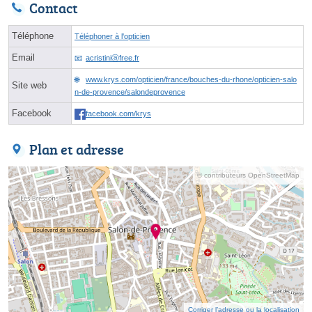
Contact
Téléphone
Téléphoner à l'opticien
Email
acristiniⓐfree.fr
www.krys.com/opticien/france/bouches-du-rhone/opticien-salo
Site web
n-de-provence/salondeprovence
Facebook
facebook.com/krys
Plan et adresse
© contributeurs OpenStreetMap
Corriger l’adresse ou la localisation