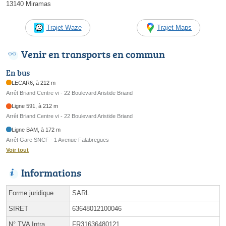
13140 Miramas
Trajet Waze
Trajet Maps
Venir en transports en commun
En bus
LECAR6, à 212 m
Arrêt Briand Centre vi - 22 Boulevard Aristide Briand
Ligne 591, à 212 m
Arrêt Briand Centre vi - 22 Boulevard Aristide Briand
Ligne BAM, à 172 m
Arrêt Gare SNCF - 1 Avenue Falabregues
Voir tout
Informations
Forme juridique
SARL
SIRET
63648012100046
N° TVA Intra.
FR31636480121