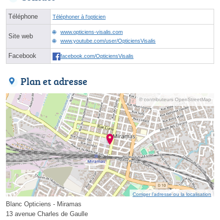
Téléphone
Téléphoner à l'opticien
www.opticiens-visalis.com
Site web
www.youtube.com/user/OpticiensVisalis
Facebook
facebook.com/OpticiensVisalis
Plan et adresse
© contributeurs OpenStreetMap
Corriger l’adresse ou la localisation
Blanc Opticiens - Miramas
13 avenue Charles de Gaulle