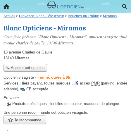
Accueil
>
Provence-Alpes-Côte d'Azur
>
Bouches-du-Rhône
>
Miramas
Blanc Opticiens - Miramas
Cette fiche présente "Blanc Opticiens - Miramas", opticien visagiste situé
avenue charles de gaulle
, 13140 Miramas.
13 avenue Charles de Gaulle
13140 Miramas
📞 Appeler cet opticien
Opticien visagiste
-
Fermé, ouvre à 9h
Services :
tiers payant
,
toutes marques
,
accès
PMR
(parking, entrée
adaptée)
,
CB acceptée
En vente :
Produits spécifiques :
lentilles de couleur, masques de plongée
Une personne
recommande
cet opticien visagiste.
Je recommande