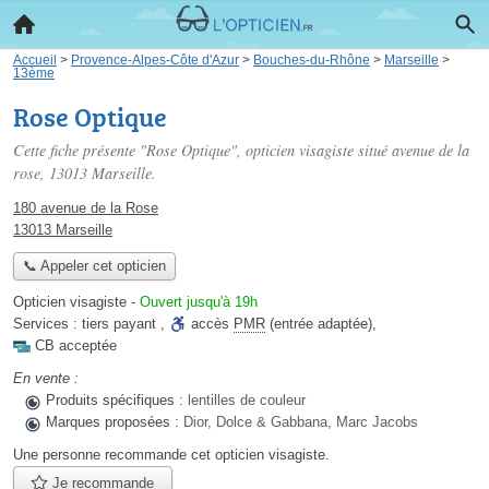
Accueil
>
Provence-Alpes-Côte d'Azur
>
Bouches-du-Rhône
>
Marseille
>
13ème
Rose Optique
Cette fiche présente "Rose Optique", opticien visagiste situé
avenue de la
rose
, 13013 Marseille.
180 avenue de la Rose
13013 Marseille
📞 Appeler cet opticien
Opticien visagiste
-
Ouvert jusqu'à 19h
Services :
tiers payant
,
accès
PMR
(entrée adaptée)
,
CB acceptée
En vente :
Produits spécifiques :
lentilles de couleur
Marques proposées :
Dior, Dolce & Gabbana, Marc Jacobs
Une personne
recommande
cet opticien visagiste.
Je recommande