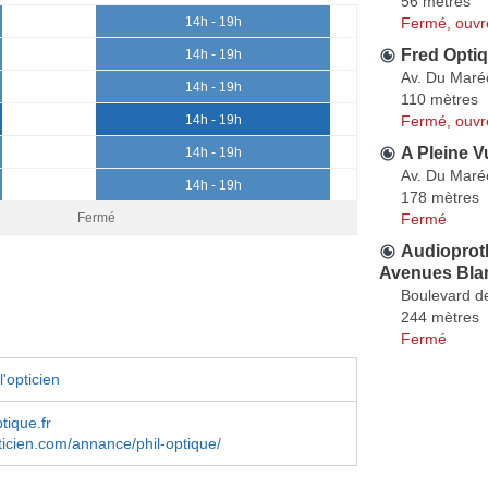
56 mètres
Fermé, ouvr
14h - 19h
Fred Optiq
14h - 19h
Av. Du Maré
14h - 19h
110 mètres
Fermé, ouvr
14h - 19h
A Pleine V
14h - 19h
Av. Du Maré
14h - 19h
178 mètres
Fermé
Fermé
Audioproth
Avenues Blan
Boulevard d
244 mètres
Fermé
'opticien
tique.fr
ticien.com/annance/phil-optique/