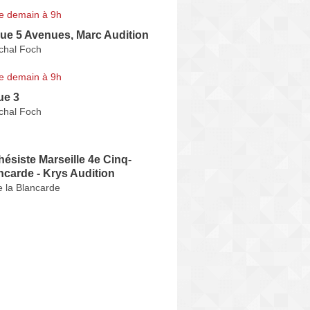
e demain à 9h
ue 5 Avenues, Marc Audition
chal Foch
e demain à 9h
ue 3
chal Foch
ésiste Marseille 4e Cinq-
carde - Krys Audition
e la Blancarde