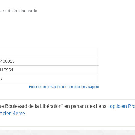
ard de la blancarde
5400013
117954
97
Éditer les informations de mon opticien visagiste
e Boulevard de la Libération" en partant des liens :
opticien Pr
ticien 4ème
.