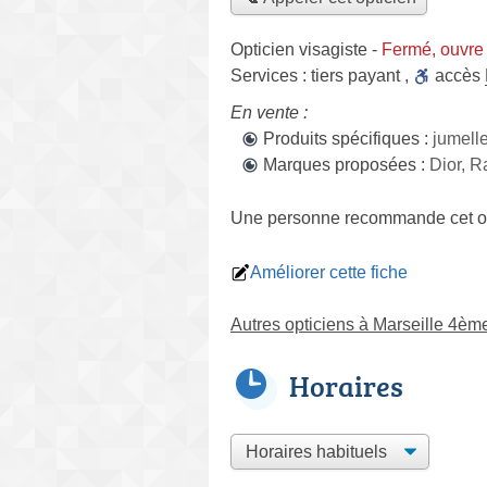
Opticien visagiste
-
Fermé, ouvre
Services :
tiers payant
,
accès
En vente :
Produits spécifiques :
jumell
Marques proposées :
Dior, R
Une personne
recommande
cet o
Améliorer cette fiche
Autres opticiens à Marseille 4èm
Horaires