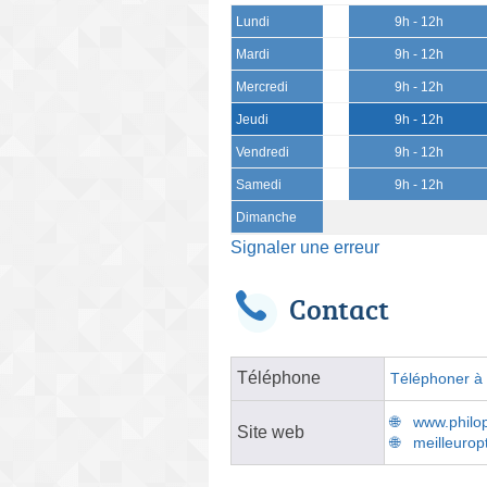
Lundi
9h - 12h
Mardi
9h - 12h
Mercredi
9h - 12h
Jeudi
9h - 12h
Vendredi
9h - 12h
Samedi
9h - 12h
Dimanche
Signaler une erreur
Contact
Téléphone
Téléphoner à l
www.philop
Site web
meilleurop