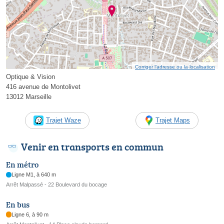
Corriger l’adresse ou la localisation
Optique & Vision
416 avenue de Montolivet
13012 Marseille
Trajet Waze
Trajet Maps
Venir en transports en commun
En métro
Ligne M1, à 640 m
Arrêt Malpassé - 22 Boulevard du bocage
En bus
Ligne 6, à 90 m