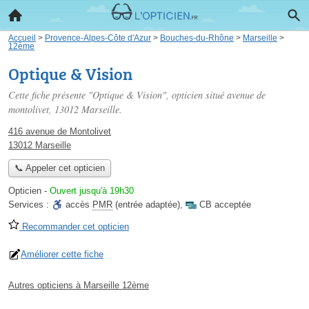
Accueil
>
Provence-Alpes-Côte d'Azur
>
Bouches-du-Rhône
>
Marseille
>
12ème
Optique & Vision
Cette fiche présente "Optique & Vision", opticien situé
avenue de
montolivet
, 13012 Marseille.
416 avenue de Montolivet
13012 Marseille
📞 Appeler cet opticien
Opticien
-
Ouvert jusqu'à 19h30
Services :
accès
PMR
(entrée adaptée)
,
CB acceptée
Recommander cet opticien
Améliorer cette fiche
Autres opticiens à Marseille 12ème