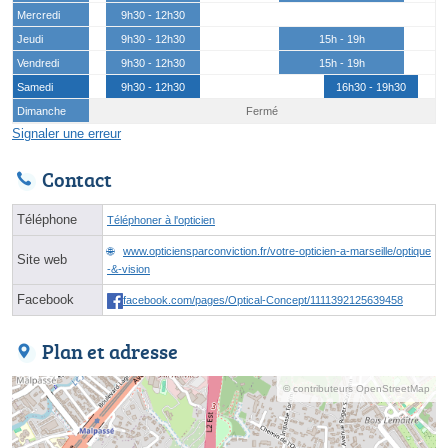
Mercredi
9h30 - 12h30
Jeudi
9h30 - 12h30
15h - 19h
Vendredi
9h30 - 12h30
15h - 19h
Samedi
9h30 - 12h30
16h30 - 19h30
Dimanche
Fermé
Signaler une erreur
Contact
Téléphone
Téléphoner à l'opticien
www.opticiensparconviction.fr/votre-opticien-a-marseille/optique
Site web
-&-vision
Facebook
facebook.com/pages/Optical-Concept/1111392125639458
Plan et adresse
© contributeurs OpenStreetMap