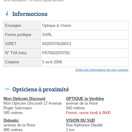
Arrêt Montolivet - 14 Place claude bernard
Informations
Enseigne
Optique & Vision
Forme juridique
SARL
SIRET
50297079100013
N° TVA Intra.
FR76502970791
Création
5 avril 2008
Éditer les informations de mon opticien
Opticiens à proximité
Mon Opticien Discount
OPTIQUE la Verdière
Mon Opticien Discount 17 Avenue
avenue de la Rose
Roger Salzmann
840 mètres
595 mètres
Fermé, ouvre lundi à 9h00
Didoptic
VISION DU SUD
avenue de la Rose
Rue Alphonse Daudet
995 mètres
1 km