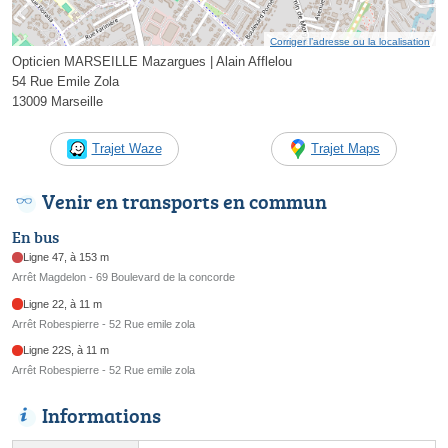
Corriger l’adresse ou la localisation
Opticien MARSEILLE Mazargues | Alain Afflelou
54 Rue Emile Zola
13009 Marseille
Trajet Waze
Trajet Maps
Venir en transports en commun
En bus
Ligne 47, à 153 m
Arrêt Magdelon - 69 Boulevard de la concorde
Ligne 22, à 11 m
Arrêt Robespierre - 52 Rue emile zola
Ligne 22S, à 11 m
Arrêt Robespierre - 52 Rue emile zola
Informations