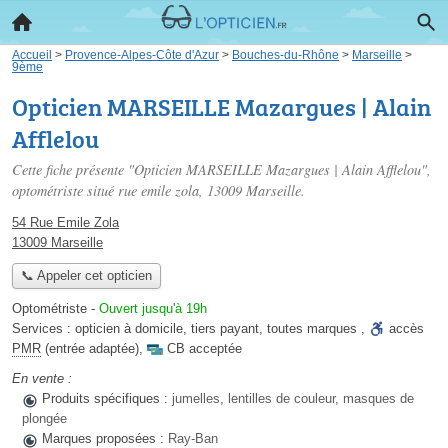
Accueil
>
Provence-Alpes-Côte d'Azur
>
Bouches-du-Rhône
>
Marseille
>
9ème
Opticien MARSEILLE Mazargues | Alain
Afflelou
Cette fiche présente "Opticien MARSEILLE Mazargues | Alain Afflelou",
optométriste situé
rue emile zola
, 13009 Marseille.
54 Rue Emile Zola
13009 Marseille
📞 Appeler cet opticien
Optométriste
-
Ouvert jusqu'à 19h
Services :
opticien à domicile
,
tiers payant
,
toutes marques
,
accès
PMR
(entrée adaptée)
,
CB acceptée
En vente :
Produits spécifiques :
jumelles, lentilles de couleur, masques de
plongée
Marques proposées :
Ray-Ban