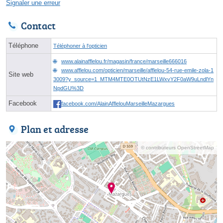
Signaler une erreur
Contact
Téléphone
Téléphoner à l'opticien
www.alainafflelou.fr/magasin/france/marseille666016
www.afflelou.com/opticien/marseille/afflelou-54-rue-emile-zola-1
Site web
3009?y_source=1_MTM4MTE0OTUtNzE1LWxvY2F0aW9uLndlYn
NpdGU%3D
Facebook
facebook.com/AlainAfflelouMarseilleMazargues
Plan et adresse
© contributeurs OpenStreetMap