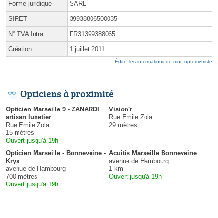
Forme juridique
SARL
SIRET
39938806500035
N° TVA Intra.
FR31399388065
Création
1 juillet 2011
Éditer les informations de mon optométriste
Opticiens à proximité
Opticien Marseille 9 - ZANARDI
Vision'r
artisan lunetier
Rue Emile Zola
Rue Emile Zola
29 mètres
15 mètres
Ouvert jusqu'à 19h
Opticien Marseille - Bonneveine -
Acuitis Marseille Bonneveine
Krys
avenue de Hambourg
avenue de Hambourg
1 km
700 mètres
Ouvert jusqu'à 19h
Ouvert jusqu'à 19h