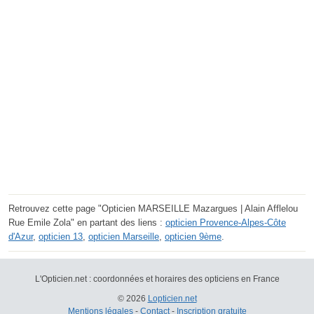
Retrouvez cette page "Opticien MARSEILLE Mazargues | Alain Afflelou
Rue Emile Zola" en partant des liens :
opticien Provence-Alpes-Côte
d'Azur
,
opticien 13
,
opticien Marseille
,
opticien 9ème
.
L'Opticien.net : coordonnées et horaires des opticiens en France
© 2026
Lopticien.net
Mentions légales
-
Contact
-
Inscription gratuite