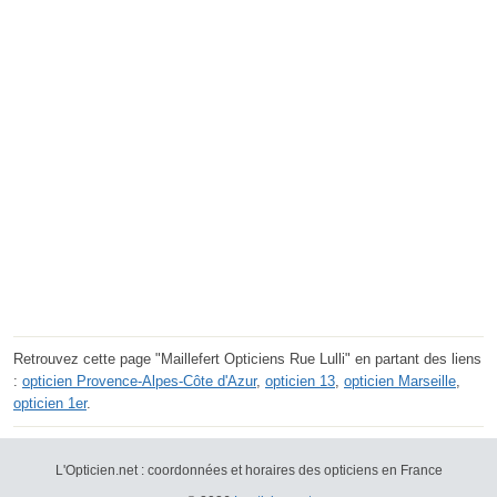
Retrouvez cette page "Maillefert Opticiens Rue Lulli" en partant des liens
:
opticien Provence-Alpes-Côte d'Azur
,
opticien 13
,
opticien Marseille
,
opticien 1er
.
L'Opticien.net : coordonnées et horaires des opticiens en France