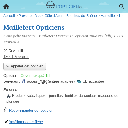
Accueil
>
Provence-Alpes-Côte d'Azur
>
Bouches-du-Rhône
>
Marseille
>
1er
Maillefert Opticiens
Cette fiche présente "Maillefert Opticiens", opticien situé
rue lulli
, 13001
Marseille.
29 Rue Lulli
13001 Marseille
📞 Appeler cet opticien
Opticien
-
Ouvert jusqu'à 19h
Services :
accès
PMR
(entrée adaptée)
,
CB acceptée
En vente :
Produits spécifiques :
jumelles, lentilles de couleur, masques de
plongée
Recommander cet opticien
Améliorer cette fiche