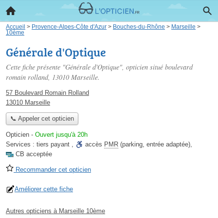
Accueil
>
Provence-Alpes-Côte d'Azur
>
Bouches-du-Rhône
>
Marseille
>
10ème
Générale d'Optique
Cette fiche présente "Générale d'Optique", opticien situé
boulevard
romain rolland
, 13010 Marseille.
57 Boulevard Romain Rolland
13010 Marseille
📞 Appeler cet opticien
Opticien
-
Ouvert jusqu'à 20h
Services :
tiers payant
,
accès
PMR
(parking, entrée adaptée)
,
CB acceptée
Recommander cet opticien
Améliorer cette fiche
Autres opticiens à Marseille 10ème