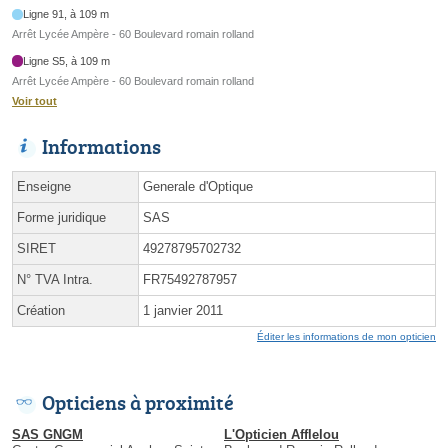
Ligne 91, à 109 m
Arrêt Lycée Ampère - 60 Boulevard romain rolland
Ligne S5, à 109 m
Arrêt Lycée Ampère - 60 Boulevard romain rolland
Voir tout
Informations
Enseigne
Generale d'Optique
Forme juridique
SAS
SIRET
49278795702732
N° TVA Intra.
FR75492787957
Création
1 janvier 2011
Éditer les informations de mon opticien
Opticiens à proximité
SAS GNGM
L'Opticien Afflelou