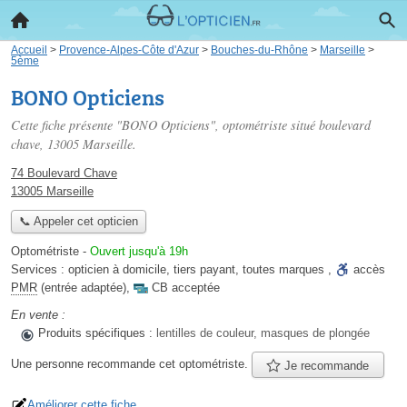
Accueil
>
Provence-Alpes-Côte d'Azur
>
Bouches-du-Rhône
>
Marseille
>
5ème
BONO Opticiens
Cette fiche présente "BONO Opticiens", optométriste situé
boulevard
chave
, 13005 Marseille.
74 Boulevard Chave
13005 Marseille
📞 Appeler cet opticien
Optométriste
-
Ouvert jusqu'à 19h
Services :
opticien à domicile
,
tiers payant
,
toutes marques
,
accès
PMR
(entrée adaptée)
,
CB acceptée
En vente :
Produits spécifiques :
lentilles de couleur, masques de plongée
Une personne
recommande
cet optométriste.
Je recommande
Améliorer cette fiche