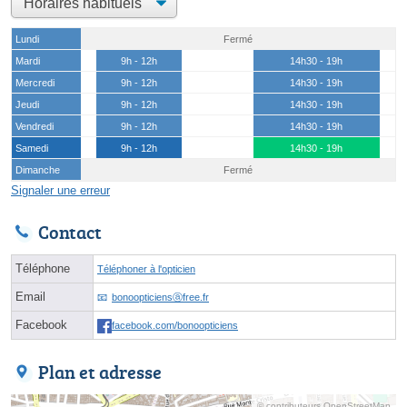
Lundi
Fermé
Mardi
9h - 12h
14h30 - 19h
Mercredi
9h - 12h
14h30 - 19h
Jeudi
9h - 12h
14h30 - 19h
Vendredi
9h - 12h
14h30 - 19h
Samedi
9h - 12h
14h30 - 19h
Dimanche
Fermé
Signaler une erreur
Contact
Téléphone
Téléphoner à l'opticien
Email
bonoopticiensⓐfree.fr
Facebook
facebook.com/bonoopticiens
Plan et adresse
© contributeurs OpenStreetMap