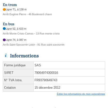
En tram
Ligne T1, à 138 m
Arrêt Eugène Pierre - 46 Boulevard chave
En bus
Ligne 52, à 423 m
Arrêt Monte Cristo Camas - 13 Rue monte cristo
Ligne 74, à 387 m
Arrêt Saint-Savournin Loisir - 81 Rue saint savournin
Informations
Forme juridique
SAS
SIRET
79064974300016
N° TVA Intra.
FR93790649743
Création
15 décembre 2012
Éditer les informations de mon optométriste