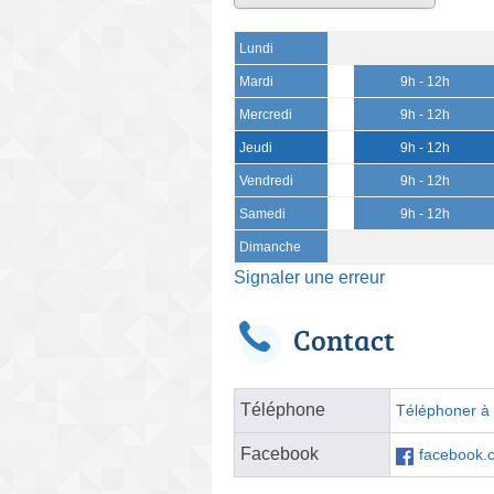
Lundi
Mardi
9h - 12h
Mercredi
9h - 12h
Jeudi
9h - 12h
Vendredi
9h - 12h
Samedi
9h - 12h
Dimanche
Signaler une erreur
Contact
Téléphone
Téléphoner à l
Facebook
facebook.