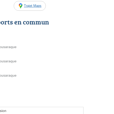
Trajet Maps
ports en commun
Pousaraque
Pousaraque
Pousaraque
sion