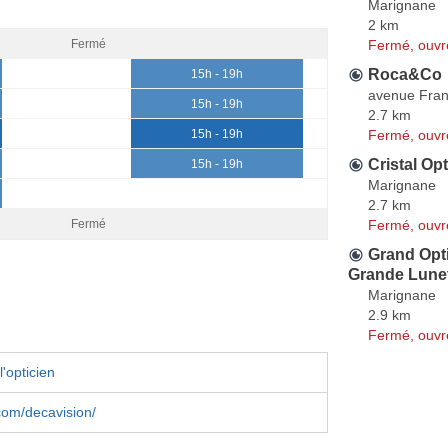
Marignane
2 km
Fermé, ouvr
Fermé
Roca&Co
15h - 19h
avenue Fran
15h - 19h
2.7 km
Fermé, ouvr
15h - 19h
Cristal Op
15h - 19h
Marignane
2.7 km
Fermé, ouvr
Fermé
Grand Opt
Grande Lunet
Marignane
2.9 km
Fermé, ouvr
'opticien
com/decavision/