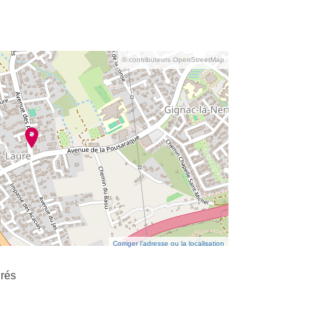
© contributeurs OpenStreetMap
Corriger l’adresse ou la localisation
Prés