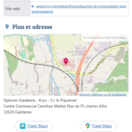
www.krys.com/opticien/france/bouches-du-rhone/opticien-gard
Site web
anne/gardanne
Plan et adresse
© contributeurs OpenStreetMap
Corriger l’adresse ou la localisation
Opticien Gardanne - Krys - Cc le Payannet
Centre Commercial Carrefour Market Rue du Pt chemin d'Aix
13120 Gardanne
Trajet Waze
Trajet Maps