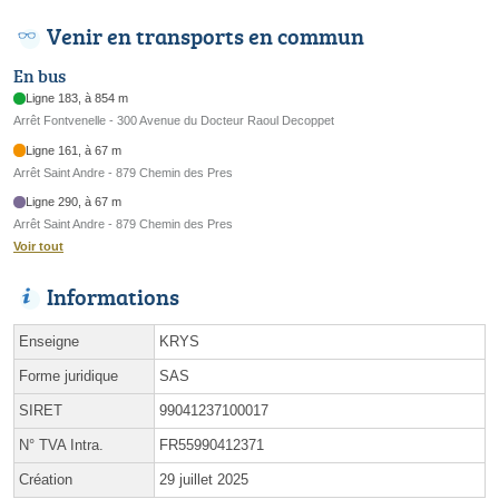
Venir en transports en commun
En bus
Ligne 183, à 854 m
Arrêt Fontvenelle - 300 Avenue du Docteur Raoul Decoppet
Ligne 161, à 67 m
Arrêt Saint Andre - 879 Chemin des Pres
Ligne 290, à 67 m
Arrêt Saint Andre - 879 Chemin des Pres
Voir tout
Informations
Enseigne
KRYS
Forme juridique
SAS
SIRET
99041237100017
N° TVA Intra.
FR55990412371
Création
29 juillet 2025