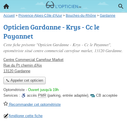
Accueil
>
Provence-Alpes-Côte d'Azur
>
Bouches-du-Rhône
>
Gardanne
Opticien Gardanne - Krys - Cc le
Payannet
Cette fiche présente "Opticien Gardanne - Krys - Cc le Payannet",
optométriste situé
centre commercial carrefour market
, 13120 Gardanne.
Centre Commercial Carrefour Market
Rue du Pt chemin d'Aix
13120 Gardanne
📞 Appeler cet opticien
Optométriste
-
Ouvert jusqu'à 19h
Services :
accès
PMR
(parking, entrée adaptée)
,
CB acceptée
Recommander cet optométriste
Améliorer cette fiche