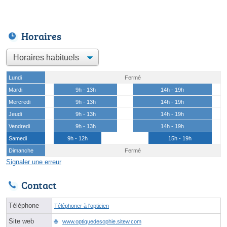
Horaires
Lundi
Fermé
Mardi
9h - 13h
14h - 19h
Mercredi
9h - 13h
14h - 19h
Jeudi
9h - 13h
14h - 19h
Vendredi
9h - 13h
14h - 19h
Samedi
9h - 12h
15h - 19h
Dimanche
Fermé
Signaler une erreur
Contact
Téléphone
Téléphoner à l'opticien
Site web
www.optiquedesophie.sitew.com