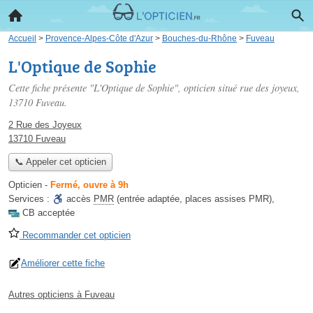
Accueil
>
Provence-Alpes-Côte d'Azur
>
Bouches-du-Rhône
>
Fuveau
L'Optique de Sophie
Cette fiche présente "L'Optique de Sophie", opticien situé
rue des joyeux
,
13710 Fuveau.
2 Rue des Joyeux
13710 Fuveau
📞 Appeler cet opticien
Opticien
-
Fermé, ouvre à 9h
Services :
accès
PMR
(entrée adaptée, places assises PMR)
,
CB acceptée
Recommander cet opticien
Améliorer cette fiche
Autres opticiens à Fuveau