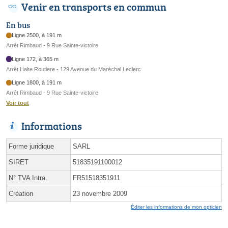
Venir en transports en commun
En bus
Ligne 2500, à 191 m
Arrêt Rimbaud - 9 Rue Sainte-victoire
Ligne 172, à 365 m
Arrêt Halte Routiere - 129 Avenue du Maréchal Leclerc
Ligne 1800, à 191 m
Arrêt Rimbaud - 9 Rue Sainte-victoire
Voir tout
Informations
Forme juridique
SARL
SIRET
51835191100012
N° TVA Intra.
FR51518351911
Création
23 novembre 2009
Éditer les informations de mon opticien