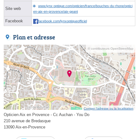
www.lynx-optique.com/opticien/france/bouches-du-rhone/optici
Site web
en-aix-en-provence/aix-geant
Facebook
facebook.com/lynxoptiqueofficiel
Plan et adresse
© contributeurs OpenStreetMap
Corriger l’adresse ou la localisation
Opticien Aix en Provence - Cc Auchan - You Do
210 avenue de Bredasque
13090 Aix-en-Provence