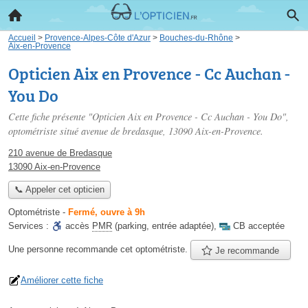
Accueil
>
Provence-Alpes-Côte d'Azur
>
Bouches-du-Rhône
>
Aix-en-Provence
Opticien Aix en Provence - Cc Auchan -
You Do
Cette fiche présente "Opticien Aix en Provence - Cc Auchan - You Do",
optométriste situé
avenue de bredasque
, 13090 Aix-en-Provence.
210 avenue de Bredasque
13090 Aix-en-Provence
📞 Appeler cet opticien
Optométriste
-
Fermé, ouvre à 9h
Services :
accès
PMR
(parking, entrée adaptée)
,
CB acceptée
Une personne
recommande
cet optométriste.
Je recommande
Améliorer cette fiche