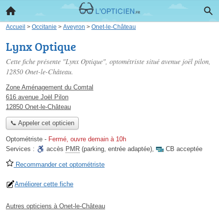
Accueil
>
Occitanie
>
Aveyron
>
Onet-le-Château
Lynx Optique
Cette fiche présente "Lynx Optique", optométriste situé
avenue joël pilon
,
12850 Onet-le-Château.
Zone Aménagement du Comtal
616 avenue Joël Pilon
12850 Onet-le-Château
📞 Appeler cet opticien
Optométriste
-
Fermé, ouvre demain à 10h
Services :
accès
PMR
(parking, entrée adaptée)
,
CB acceptée
Recommander cet optométriste
Améliorer cette fiche
Autres opticiens à Onet-le-Château