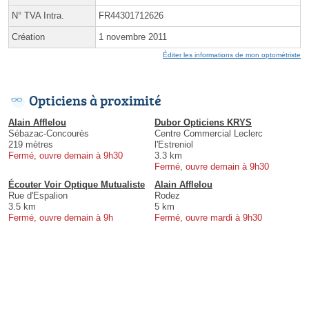
N° TVA Intra.
FR44301712626
Création
1 novembre 2011
Éditer les informations de mon optométriste
Opticiens à proximité
Alain Afflelou
Dubor Opticiens KRYS
Sébazac-Concourès
Centre Commercial Leclerc
219 mètres
l'Estreniol
Fermé, ouvre demain à 9h30
3.3 km
Fermé, ouvre demain à 9h30
Écouter Voir Optique Mutualiste
Alain Afflelou
Rue d'Espalion
Rodez
3.5 km
5 km
Fermé, ouvre demain à 9h
Fermé, ouvre mardi à 9h30