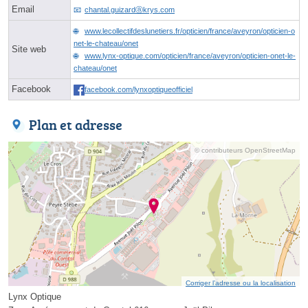
Email
chantal.guizardⓐkrys.com
www.lecollectifdeslunetiers.fr/opticien/france/aveyron/opticien-o
net-le-chateau/onet
Site web
www.lynx-optique.com/opticien/france/aveyron/opticien-onet-le-
chateau/onet
Facebook
facebook.com/lynxoptiqueofficiel
Plan et adresse
© contributeurs OpenStreetMap
Corriger l’adresse ou la localisation
Lynx Optique