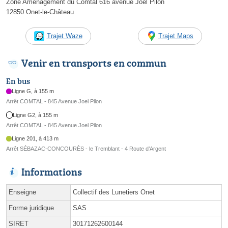
Zone Aménagement du Comtal 616 avenue Joël Pilon
12850 Onet-le-Château
Trajet Waze
Trajet Maps
Venir en transports en commun
En bus
Ligne G, à 155 m
Arrêt COMTAL - 845 Avenue Joel Pilon
Ligne G2, à 155 m
Arrêt COMTAL - 845 Avenue Joel Pilon
Ligne 201, à 413 m
Arrêt SÉBAZAC-CONCOURÈS - le Tremblant - 4 Route d’Argent
Informations
Enseigne
Collectif des Lunetiers Onet
Forme juridique
SAS
SIRET
30171262600144